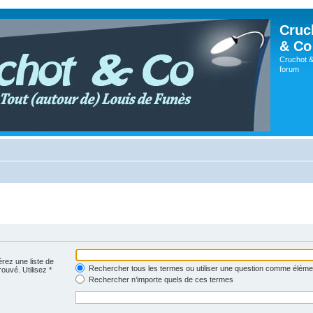
Cruc
& Co
Cruchot &
forum
érez une liste de
Rechercher tous les termes ou utiliser une question comme éléme
rouvé. Utilisez *
Rechercher n’importe quels de ces termes