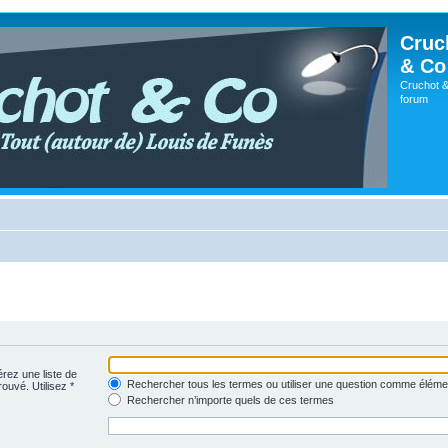
Cruc
& Co
Cruchot &
forum
érez une liste de
Rechercher tous les termes ou utiliser une question comme éléme
rouvé. Utilisez *
Rechercher n’importe quels de ces termes