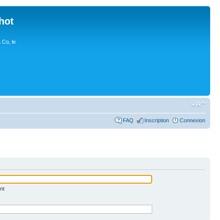
hot
 Co, le
FAQ
Inscription
Connexion
nt