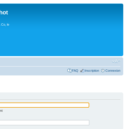
hot
 Co, le
FAQ
Inscription
Connexion
nt