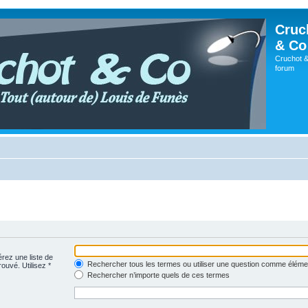
Cruc
& Co
Cruchot &
forum
érez une liste de
Rechercher tous les termes ou utiliser une question comme éléme
rouvé. Utilisez *
Rechercher n’importe quels de ces termes