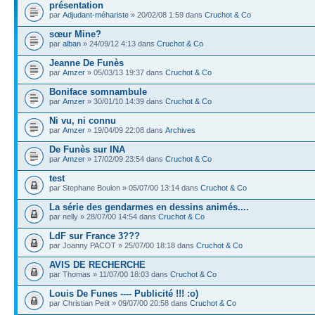
présentation
par
Adjudant-méhariste
» 20/02/08 1:59 dans
Cruchot & Co
sœur Mine?
par
alban
» 24/09/12 4:13 dans
Cruchot & Co
Jeanne De Funès
par
Amzer
» 05/03/13 19:37 dans
Cruchot & Co
Boniface somnambule
par
Amzer
» 30/01/10 14:39 dans
Cruchot & Co
Ni vu, ni connu
par
Amzer
» 19/04/09 22:08 dans
Archives
De Funès sur INA
par
Amzer
» 17/02/09 23:54 dans
Cruchot & Co
test
par Stephane Boulon » 05/07/00 13:14 dans
Cruchot & Co
La série des gendarmes en dessins animés....
par nelly » 28/07/00 14:54 dans
Cruchot & Co
LdF sur France 3???
par Joanny PACOT » 25/07/00 18:18 dans
Cruchot & Co
AVIS DE RECHERCHE
par Thomas » 11/07/00 18:03 dans
Cruchot & Co
Louis De Funes ---- Publicité !!! :o)
par Christian Petit » 09/07/00 20:58 dans
Cruchot & Co