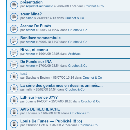
présentation
par
Adjudant-méhariste
» 20/02/08 1:59 dans
Cruchot & Co
sœur Mine?
par
alban
» 24/09/12 4:13 dans
Cruchot & Co
Jeanne De Funès
par
Amzer
» 05/03/13 19:37 dans
Cruchot & Co
Boniface somnambule
par
Amzer
» 30/01/10 14:39 dans
Cruchot & Co
Ni vu, ni connu
par
Amzer
» 19/04/09 22:08 dans
Archives
De Funès sur INA
par
Amzer
» 17/02/09 23:54 dans
Cruchot & Co
test
par Stephane Boulon » 05/07/00 13:14 dans
Cruchot & Co
La série des gendarmes en dessins animés....
par nelly » 28/07/00 14:54 dans
Cruchot & Co
LdF sur France 3???
par Joanny PACOT » 25/07/00 18:18 dans
Cruchot & Co
AVIS DE RECHERCHE
par Thomas » 11/07/00 18:03 dans
Cruchot & Co
Louis De Funes ---- Publicité !!! :o)
par Christian Petit » 09/07/00 20:58 dans
Cruchot & Co