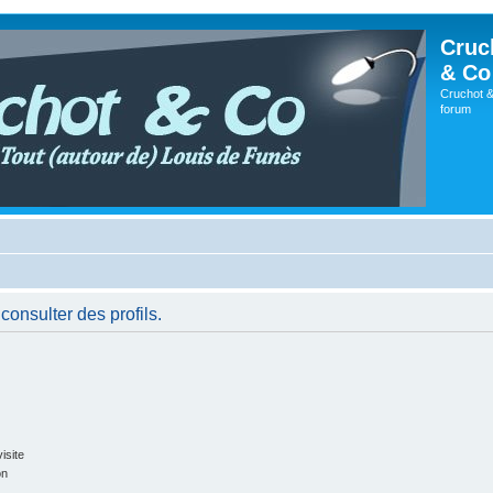
Cruc
& Co
Cruchot &
forum
consulter des profils.
isite
on