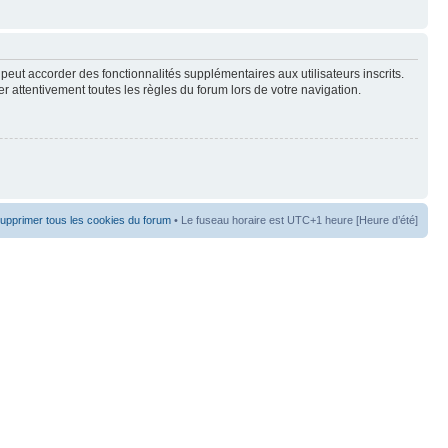
peut accorder des fonctionnalités supplémentaires aux utilisateurs inscrits.
er attentivement toutes les règles du forum lors de votre navigation.
upprimer tous les cookies du forum
• Le fuseau horaire est UTC+1 heure [Heure d’été]