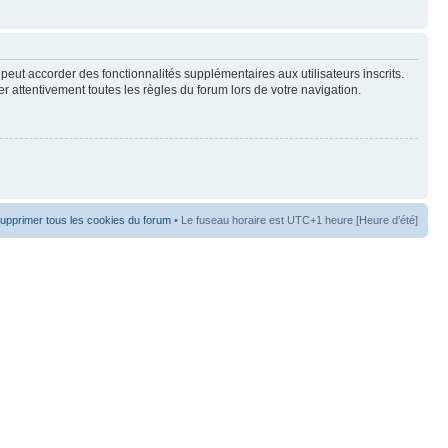
peut accorder des fonctionnalités supplémentaires aux utilisateurs inscrits.
er attentivement toutes les règles du forum lors de votre navigation.
upprimer tous les cookies du forum
• Le fuseau horaire est UTC+1 heure [Heure d’été]