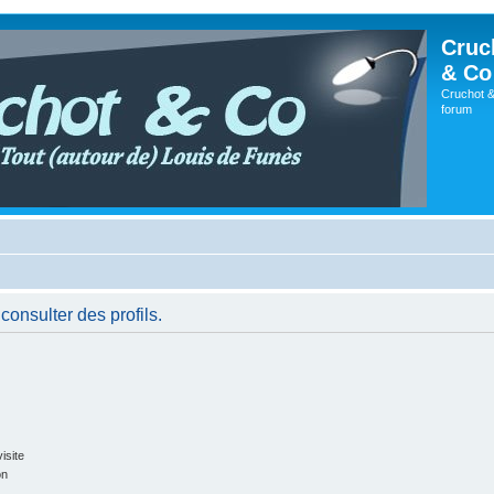
Cruc
& Co
Cruchot &
forum
consulter des profils.
isite
on