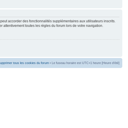
peut accorder des fonctionnalités supplémentaires aux utilisateurs inscrits.
er attentivement toutes les règles du forum lors de votre navigation.
upprimer tous les cookies du forum
• Le fuseau horaire est UTC+1 heure [Heure d’été]