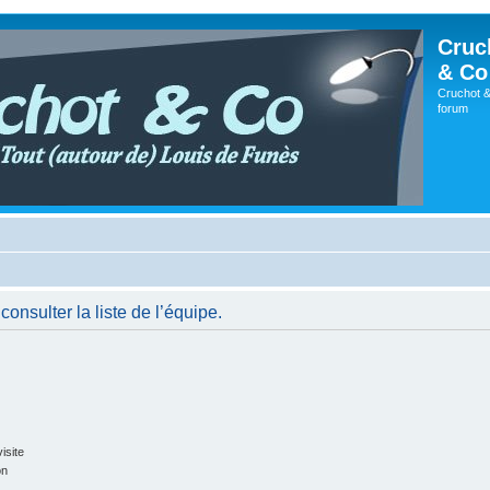
Cruc
& Co
Cruchot &
forum
onsulter la liste de l’équipe.
isite
on