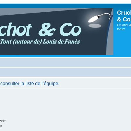
Cruc
& Co
Cruchot &
forum
onsulter la liste de l’équipe.
isite
on