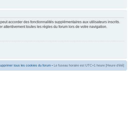
peut accorder des fonctionnalités supplémentaires aux utilisateurs inscrits.
er attentivement toutes les règles du forum lors de votre navigation.
upprimer tous les cookies du forum
• Le fuseau horaire est UTC+1 heure [Heure d’été]