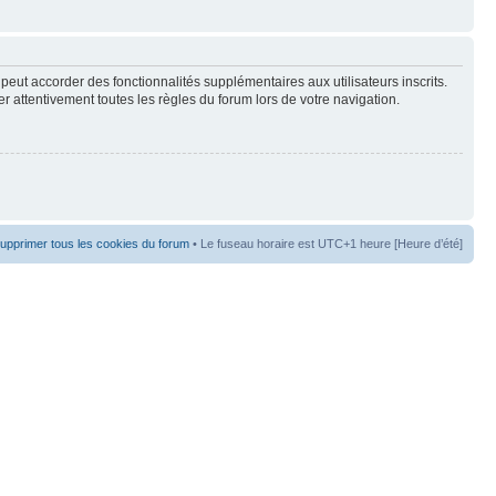
peut accorder des fonctionnalités supplémentaires aux utilisateurs inscrits.
er attentivement toutes les règles du forum lors de votre navigation.
upprimer tous les cookies du forum
• Le fuseau horaire est UTC+1 heure [Heure d’été]