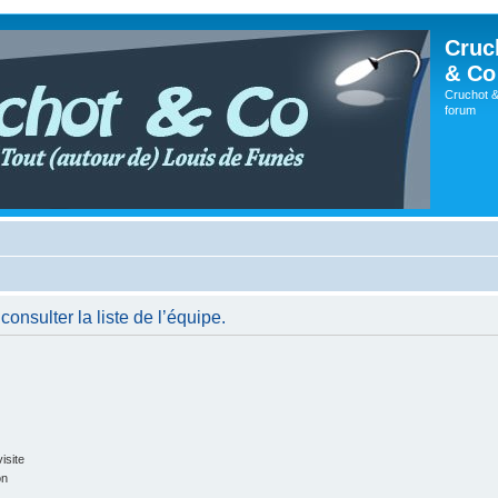
Cruc
& Co
Cruchot &
forum
onsulter la liste de l’équipe.
isite
on