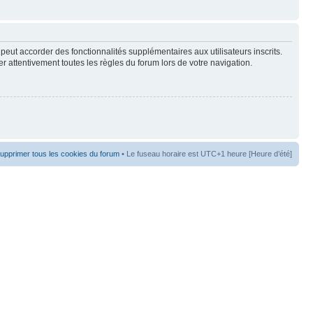
peut accorder des fonctionnalités supplémentaires aux utilisateurs inscrits.
er attentivement toutes les règles du forum lors de votre navigation.
upprimer tous les cookies du forum
• Le fuseau horaire est UTC+1 heure [Heure d’été]