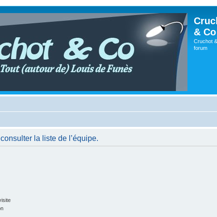
Cruc
& Co
Cruchot &
forum
onsulter la liste de l’équipe.
isite
on