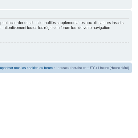
peut accorder des fonctionnalités supplémentaires aux utilisateurs inscrits.
er attentivement toutes les règles du forum lors de votre navigation.
upprimer tous les cookies du forum
• Le fuseau horaire est UTC+1 heure [Heure d’été]