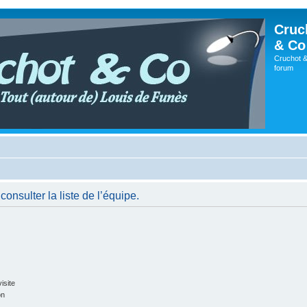
Cruc
& Co
Cruchot &
forum
onsulter la liste de l’équipe.
isite
on