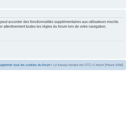
peut accorder des fonctionnalités supplémentaires aux utilisateurs inscrits.
er attentivement toutes les règles du forum lors de votre navigation.
upprimer tous les cookies du forum
• Le fuseau horaire est UTC+1 heure [Heure d’été]