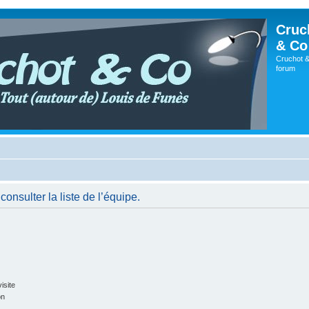
Cruc
& Co
Cruchot &
forum
onsulter la liste de l’équipe.
isite
on