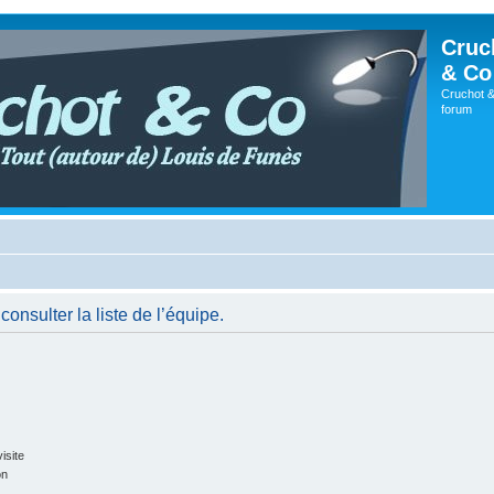
Cruc
& Co
Cruchot &
forum
onsulter la liste de l’équipe.
isite
on