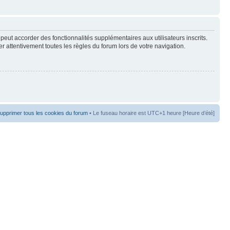
peut accorder des fonctionnalités supplémentaires aux utilisateurs inscrits.
er attentivement toutes les règles du forum lors de votre navigation.
upprimer tous les cookies du forum
• Le fuseau horaire est UTC+1 heure [Heure d’été]