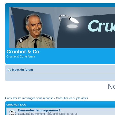
Cruchot & Co
Cruchot & Co, le forum
Index du forum
No
Consulter les messages sans réponse
•
Consulter les sujets actifs
CRUCHOT & CO
Demandez le programme !
L'actualité du moment (télé, ciné, radio, livres...)