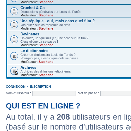
Modérateur:
Stephane
Cruchot & Co
Discussions générales sur Louis de Funès
Modérateur:
Stephane
Une réplique...oui, mais dans quel film ?
Vos quizz sur les répliques de films
Modérateur:
Stephane
Devinettes
Un quizz, un "qui suis-je", une colle sur un film ?
C'est ici que ca se passe !
Modérateur:
Stephane
Le dictionnaire
Créer un dictionnaire Louis de Funès ?
Pourquoi pas, c'est ici que cela se passe
Modérateur:
Stephane
Archives
Archives des diffusions télé/cinéma
Modérateur:
Stephane
CONNEXION
•
INSCRIPTION
Nom d’utilisateur :
Mot de passe :
QUI EST EN LIGNE ?
Au total, il y a
208
utilisateurs en lig
(basé sur le nombre d’utilisateurs a