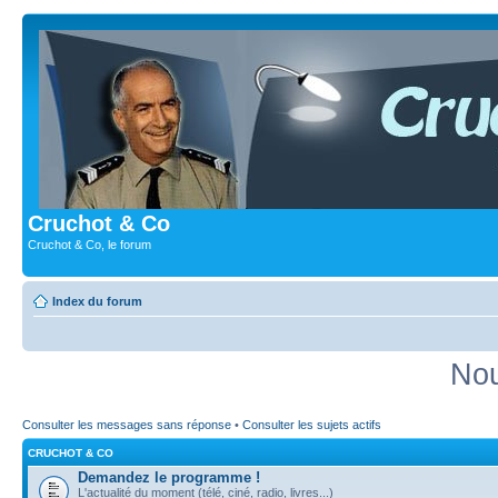
Cruchot & Co
Cruchot & Co, le forum
Index du forum
Nou
Consulter les messages sans réponse
•
Consulter les sujets actifs
CRUCHOT & CO
Demandez le programme !
L'actualité du moment (télé, ciné, radio, livres...)