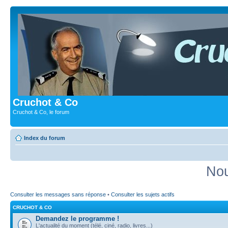
Cruchot & Co
Cruchot & Co, le forum
Index du forum
Nou
Consulter les messages sans réponse
•
Consulter les sujets actifs
CRUCHOT & CO
Demandez le programme !
L'actualité du moment (télé, ciné, radio, livres...)