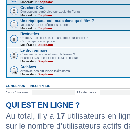
Modérateur:
Stephane
Cruchot & Co
Discussions générales sur Louis de Funès
Modérateur:
Stephane
Une réplique...oui, mais dans quel film ?
Vos quizz sur les répliques de films
Modérateur:
Stephane
Devinettes
Un quizz, un "qui suis-je", une colle sur un film ?
C'est ici que ca se passe !
Modérateur:
Stephane
Le dictionnaire
Créer un dictionnaire Louis de Funès ?
Pourquoi pas, c'est ici que cela se passe
Modérateur:
Stephane
Archives
Archives des diffusions télé/cinéma
Modérateur:
Stephane
CONNEXION
•
INSCRIPTION
Nom d’utilisateur :
Mot de passe :
QUI EST EN LIGNE ?
Au total, il y a
17
utilisateurs en lign
sur le nombre d’utilisateurs actifs 