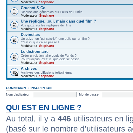
Modérateur:
Stephane
Cruchot & Co
Discussions générales sur Louis de Funès
Modérateur:
Stephane
Une réplique...oui, mais dans quel film ?
Vos quizz sur les répliques de films
Modérateur:
Stephane
Devinettes
Un quizz, un "qui suis-je", une colle sur un film ?
C'est ici que ca se passe !
Modérateur:
Stephane
Le dictionnaire
Créer un dictionnaire Louis de Funès ?
Pourquoi pas, c'est ici que cela se passe
Modérateur:
Stephane
Archives
Archives des diffusions télé/cinéma
Modérateur:
Stephane
CONNEXION
•
INSCRIPTION
Nom d’utilisateur :
Mot de passe :
QUI EST EN LIGNE ?
Au total, il y a
446
utilisateurs en lig
(basé sur le nombre d’utilisateurs a