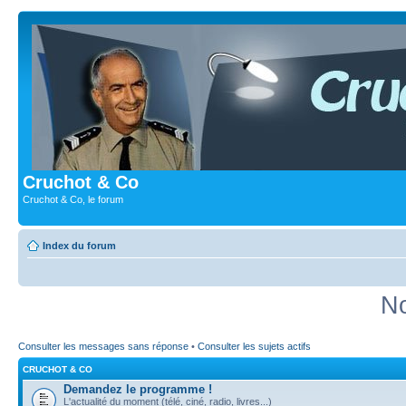
Cruchot & Co
Cruchot & Co, le forum
Index du forum
No
Consulter les messages sans réponse
•
Consulter les sujets actifs
CRUCHOT & CO
Demandez le programme !
L'actualité du moment (télé, ciné, radio, livres...)