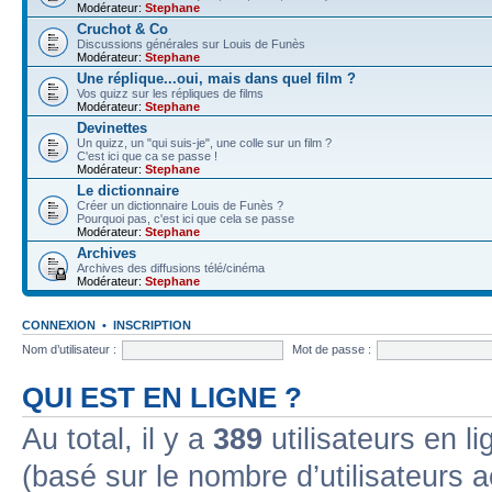
Modérateur:
Stephane
Cruchot & Co
Discussions générales sur Louis de Funès
Modérateur:
Stephane
Une réplique...oui, mais dans quel film ?
Vos quizz sur les répliques de films
Modérateur:
Stephane
Devinettes
Un quizz, un "qui suis-je", une colle sur un film ?
C'est ici que ca se passe !
Modérateur:
Stephane
Le dictionnaire
Créer un dictionnaire Louis de Funès ?
Pourquoi pas, c'est ici que cela se passe
Modérateur:
Stephane
Archives
Archives des diffusions télé/cinéma
Modérateur:
Stephane
CONNEXION
•
INSCRIPTION
Nom d’utilisateur :
Mot de passe :
QUI EST EN LIGNE ?
Au total, il y a
389
utilisateurs en lig
(basé sur le nombre d’utilisateurs a