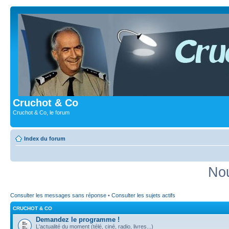
Cruchot & Co
Cruchot & Co, le forum
Index du forum
Nou
Consulter les messages sans réponse
•
Consulter les sujets actifs
CRUCHOT & CO
Demandez le programme !
L'actualité du moment (télé, ciné, radio, livres...)