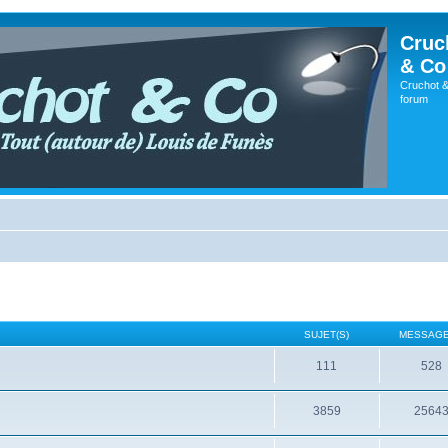
Cruc
& Co
Cruchot &
forum
SUJET(S)
MESSAGE
111
528
3859
2564