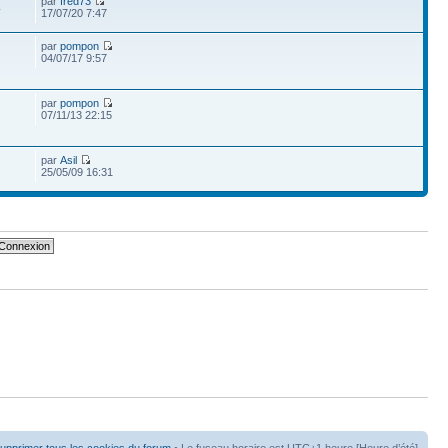
par
fred73
4
17/07/20 7:47
par
pompon
04/07/17 9:57
par
pompon
07/11/13 22:15
par
Asil
25/05/09 16:31