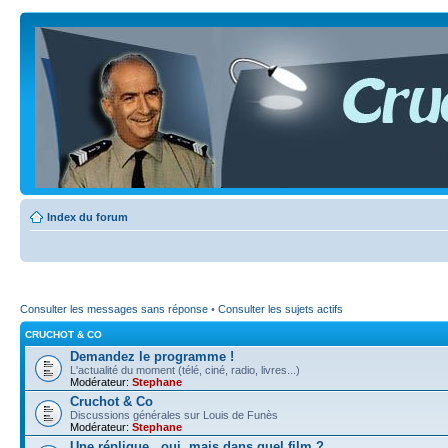
Index du forum
Consulter les messages sans réponse
•
Consulter les sujets actifs
CRUCHOT & CO
Demandez le programme !
L'actualité du moment (télé, ciné, radio, livres...)
Modérateur:
Stephane
Cruchot & Co
Discussions générales sur Louis de Funès
Modérateur:
Stephane
Une réplique...oui, mais dans quel film ?