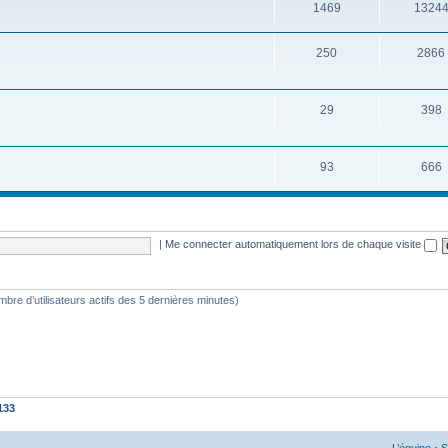
1469
1324
250
2866
29
398
93
666
|
Me connecter automatiquement lors de chaque visite
nombre d’utilisateurs actifs des 5 dernières minutes)
133