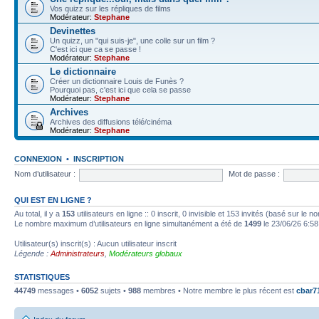
Vos quizz sur les répliques de films
Modérateur:
Stephane
Devinettes
Un quizz, un "qui suis-je", une colle sur un film ?
C'est ici que ca se passe !
Modérateur:
Stephane
Le dictionnaire
Créer un dictionnaire Louis de Funès ?
Pourquoi pas, c'est ici que cela se passe
Modérateur:
Stephane
Archives
Archives des diffusions télé/cinéma
Modérateur:
Stephane
CONNEXION
•
INSCRIPTION
Nom d’utilisateur :
Mot de passe :
QUI EST EN LIGNE ?
Au total, il y a
153
utilisateurs en ligne :: 0 inscrit, 0 invisible et 153 invités (basé sur le 
Le nombre maximum d’utilisateurs en ligne simultanément a été de
1499
le 23/06/26 6:58
Utilisateur(s) inscrit(s) : Aucun utilisateur inscrit
Légende :
Administrateurs
,
Modérateurs globaux
STATISTIQUES
44749
messages •
6052
sujets •
988
membres • Notre membre le plus récent est
cbar7