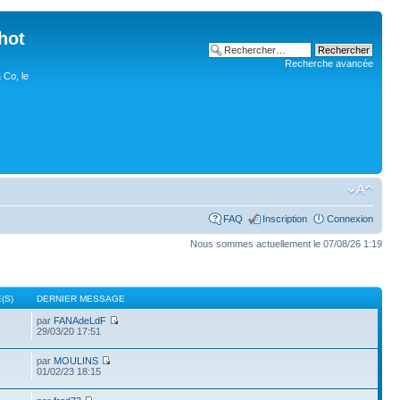
hot
Recherche avancée
 Co, le
FAQ
Inscription
Connexion
Nous sommes actuellement le 07/08/26 1:19
(S)
DERNIER MESSAGE
par
FANAdeLdF
29/03/20 17:51
par
MOULINS
3
01/02/23 18:15