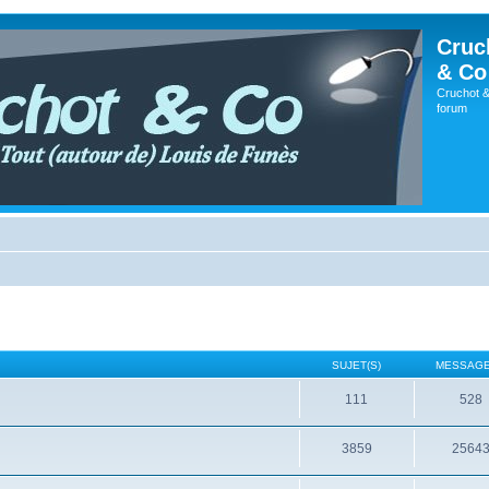
Cruc
& Co
Cruchot &
forum
SUJET(S)
MESSAGE
111
528
3859
2564