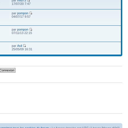
par
fred73
4
17/07/20 7:47
par
pompon
04/07/17 9:57
par
pompon
07/11/13 22:15
par
Asil
25/05/09 16:31