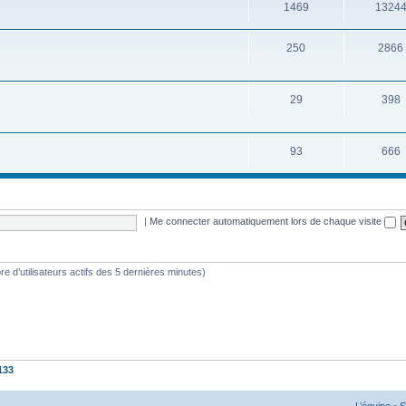
1469
1324
250
2866
29
398
93
666
|
Me connecter automatiquement lors de chaque visite
mbre d’utilisateurs actifs des 5 dernières minutes)
133