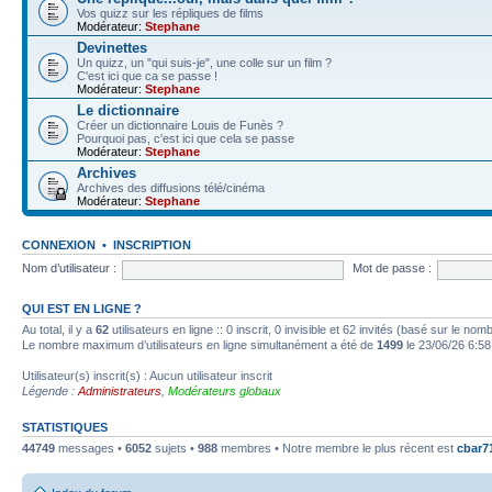
Vos quizz sur les répliques de films
Modérateur:
Stephane
Devinettes
Un quizz, un "qui suis-je", une colle sur un film ?
C'est ici que ca se passe !
Modérateur:
Stephane
Le dictionnaire
Créer un dictionnaire Louis de Funès ?
Pourquoi pas, c'est ici que cela se passe
Modérateur:
Stephane
Archives
Archives des diffusions télé/cinéma
Modérateur:
Stephane
CONNEXION
•
INSCRIPTION
Nom d’utilisateur :
Mot de passe :
QUI EST EN LIGNE ?
Au total, il y a
62
utilisateurs en ligne :: 0 inscrit, 0 invisible et 62 invités (basé sur le no
Le nombre maximum d’utilisateurs en ligne simultanément a été de
1499
le 23/06/26 6:58
Utilisateur(s) inscrit(s) : Aucun utilisateur inscrit
Légende :
Administrateurs
,
Modérateurs globaux
STATISTIQUES
44749
messages •
6052
sujets •
988
membres • Notre membre le plus récent est
cbar7