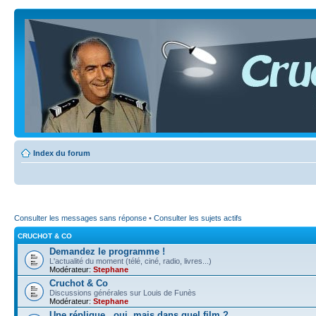
Index du forum
Consulter les messages sans réponse
•
Consulter les sujets actifs
CRUCHOT & CO
Demandez le programme !
L'actualité du moment (télé, ciné, radio, livres...)
Modérateur:
Stephane
Cruchot & Co
Discussions générales sur Louis de Funès
Modérateur:
Stephane
Une réplique...oui, mais dans quel film ?