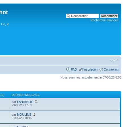
hot
Recherche avancée
 Co, le
FAQ
Inscription
Connexion
Nous sommes actuellement le 07/08/26 8:05
(S)
DERNIER MESSAGE
par
FANAdeLdF
29/03/20 17:51
par
MOULINS
3
01/02/23 18:15