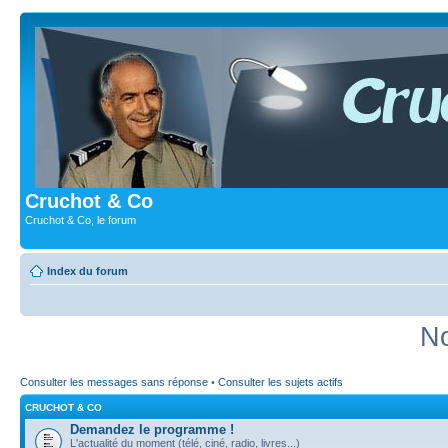
Cruchot & Co
Cruchot & Co, le forum
Index du forum
No
Consulter les messages sans réponse
•
Consulter les sujets actifs
CRUCHOT & CO
Demandez le programme !
L'actualité du moment (télé, ciné, radio, livres...)