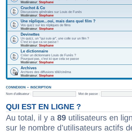
Modérateur:
Stephane
Cruchot & Co
Discussions générales sur Louis de Funès
Modérateur:
Stephane
Une réplique...oui, mais dans quel film ?
Vos quizz sur les répliques de films
Modérateur:
Stephane
Devinettes
Un quizz, un "qui suis-je", une colle sur un film ?
C'est ici que ca se passe !
Modérateur:
Stephane
Le dictionnaire
Créer un dictionnaire Louis de Funès ?
Pourquoi pas, c'est ici que cela se passe
Modérateur:
Stephane
Archives
Archives des diffusions télé/cinéma
Modérateur:
Stephane
CONNEXION
•
INSCRIPTION
Nom d’utilisateur :
Mot de passe :
QUI EST EN LIGNE ?
Au total, il y a
89
utilisateurs en lign
sur le nombre d’utilisateurs actifs 