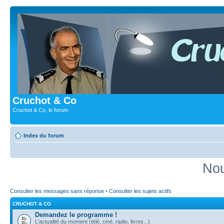
Cruchot & Co
Cruchot & Co, le forum
Index du forum
Nou
Consulter les messages sans réponse
•
Consulter les sujets actifs
CRUCHOT & CO
Demandez le programme !
L'actualité du moment (télé, ciné, radio, livres...)