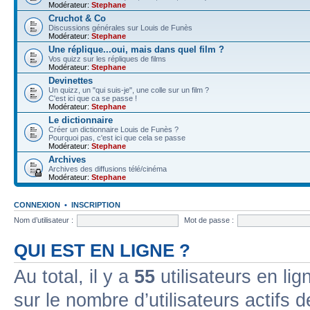
Modérateur:
Stephane
Cruchot & Co
Discussions générales sur Louis de Funès
Modérateur:
Stephane
Une réplique...oui, mais dans quel film ?
Vos quizz sur les répliques de films
Modérateur:
Stephane
Devinettes
Un quizz, un "qui suis-je", une colle sur un film ?
C'est ici que ca se passe !
Modérateur:
Stephane
Le dictionnaire
Créer un dictionnaire Louis de Funès ?
Pourquoi pas, c'est ici que cela se passe
Modérateur:
Stephane
Archives
Archives des diffusions télé/cinéma
Modérateur:
Stephane
CONNEXION
•
INSCRIPTION
Nom d’utilisateur :
Mot de passe :
QUI EST EN LIGNE ?
Au total, il y a
55
utilisateurs en lign
sur le nombre d’utilisateurs actifs 