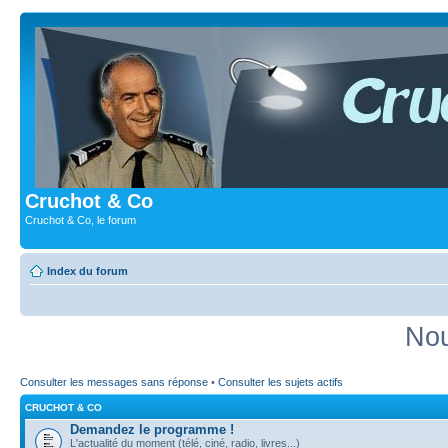
Cruchot & Co
Cruchot & Co, le forum
Index du forum
Nou
Consulter les messages sans réponse
•
Consulter les sujets actifs
CRUCHOT & CO
Demandez le programme !
L'actualité du moment (télé, ciné, radio, livres...)