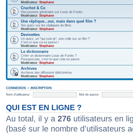
Modérateur:
Stephane
Cruchot & Co
Discussions générales sur Louis de Funès
Modérateur:
Stephane
Une réplique...oui, mais dans quel film ?
Vos quizz sur les répliques de films
Modérateur:
Stephane
Devinettes
Un quizz, un "qui suis-je", une colle sur un film ?
C'est ici que ca se passe !
Modérateur:
Stephane
Le dictionnaire
Créer un dictionnaire Louis de Funès ?
Pourquoi pas, c'est ici que cela se passe
Modérateur:
Stephane
Archives
Archives des diffusions télé/cinéma
Modérateur:
Stephane
CONNEXION
•
INSCRIPTION
Nom d’utilisateur :
Mot de passe :
QUI EST EN LIGNE ?
Au total, il y a
276
utilisateurs en lig
(basé sur le nombre d’utilisateurs a