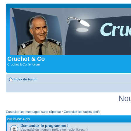
Cruchot & Co
Cruchot & Co, le forum
Index du forum
Nou
Consulter les messages sans réponse
•
Consulter les sujets actifs
CRUCHOT & CO
Demandez le programme !
L'actualité du moment (télé, ciné, radio, livres...)