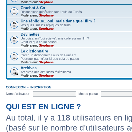
Modérateur:
Stephane
Cruchot & Co
Discussions générales sur Louis de Funès
Modérateur:
Stephane
Une réplique...oui, mais dans quel film ?
Vos quizz sur les répliques de films
Modérateur:
Stephane
Devinettes
Un quizz, un "qui suis-je", une colle sur un film ?
C'est ici que ca se passe !
Modérateur:
Stephane
Le dictionnaire
Créer un dictionnaire Louis de Funès ?
Pourquoi pas, c'est ici que cela se passe
Modérateur:
Stephane
Archives
Archives des diffusions télé/cinéma
Modérateur:
Stephane
CONNEXION
•
INSCRIPTION
Nom d’utilisateur :
Mot de passe :
QUI EST EN LIGNE ?
Au total, il y a
118
utilisateurs en lig
(basé sur le nombre d’utilisateurs a