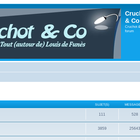
Cruc
& Co
Cruchot &
forum
SUJET(S)
MESSAGE
111
528
3859
2564