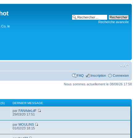
hot
Recherche avancée
 Co, le
FAQ
Inscription
Connexion
Nous sommes actuellement le 08/08/26 17:58
(S)
DERNIER MESSAGE
par
FANAdeLdF
29/03/20 17:51
par
MOULINS
3
01/02/23 18:15