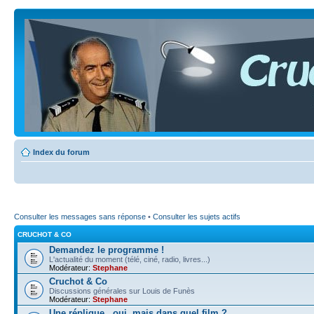
Index du forum
Consulter les messages sans réponse
•
Consulter les sujets actifs
CRUCHOT & CO
Demandez le programme !
L'actualité du moment (télé, ciné, radio, livres...)
Modérateur:
Stephane
Cruchot & Co
Discussions générales sur Louis de Funès
Modérateur:
Stephane
Une réplique...oui, mais dans quel film ?