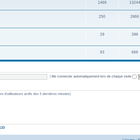
1469
1324
250
2866
29
398
93
666
|
Me connecter automatiquement lors de chaque visite
mbre d’utilisateurs actifs des 5 dernières minutes)
133