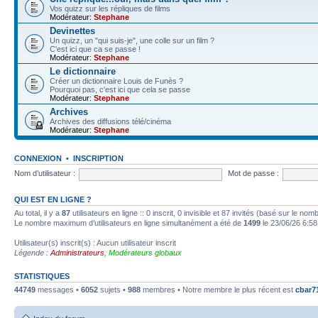
Vos quizz sur les répliques de films
Modérateur:
Stephane
Devinettes
Un quizz, un "qui suis-je", une colle sur un film ?
C'est ici que ca se passe !
Modérateur:
Stephane
Le dictionnaire
Créer un dictionnaire Louis de Funès ?
Pourquoi pas, c'est ici que cela se passe
Modérateur:
Stephane
Archives
Archives des diffusions télé/cinéma
Modérateur:
Stephane
CONNEXION
•
INSCRIPTION
Nom d’utilisateur :
Mot de passe :
QUI EST EN LIGNE ?
Au total, il y a
87
utilisateurs en ligne :: 0 inscrit, 0 invisible et 87 invités (basé sur le no
Le nombre maximum d’utilisateurs en ligne simultanément a été de
1499
le 23/06/26 6:58
Utilisateur(s) inscrit(s) : Aucun utilisateur inscrit
Légende :
Administrateurs
,
Modérateurs globaux
STATISTIQUES
44749
messages •
6052
sujets •
988
membres • Notre membre le plus récent est
cbar7