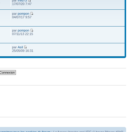
par
fred73
4
17/07/20 7:47
par
pompon
04/07/17 9:57
par
pompon
07/11/13 22:15
par
Asil
25/05/09 16:31