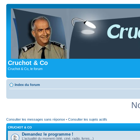
Cruchot & Co
Cruchot & Co, le forum
Index du forum
No
Consulter les messages sans réponse
•
Consulter les sujets actifs
CRUCHOT & CO
Demandez le programme !
L'actualité du moment (télé, ciné, radio, livres...)