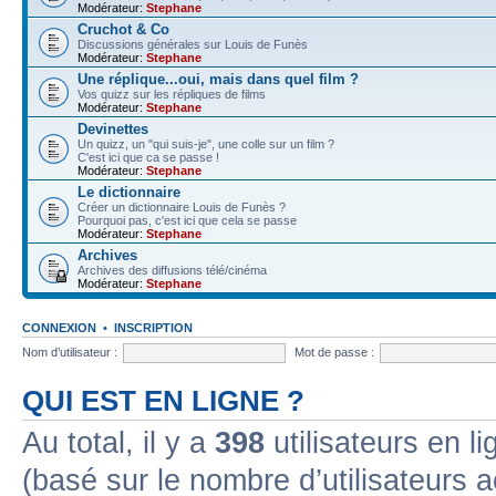
Modérateur:
Stephane
Cruchot & Co
Discussions générales sur Louis de Funès
Modérateur:
Stephane
Une réplique...oui, mais dans quel film ?
Vos quizz sur les répliques de films
Modérateur:
Stephane
Devinettes
Un quizz, un "qui suis-je", une colle sur un film ?
C'est ici que ca se passe !
Modérateur:
Stephane
Le dictionnaire
Créer un dictionnaire Louis de Funès ?
Pourquoi pas, c'est ici que cela se passe
Modérateur:
Stephane
Archives
Archives des diffusions télé/cinéma
Modérateur:
Stephane
CONNEXION
•
INSCRIPTION
Nom d’utilisateur :
Mot de passe :
QUI EST EN LIGNE ?
Au total, il y a
398
utilisateurs en lig
(basé sur le nombre d’utilisateurs a