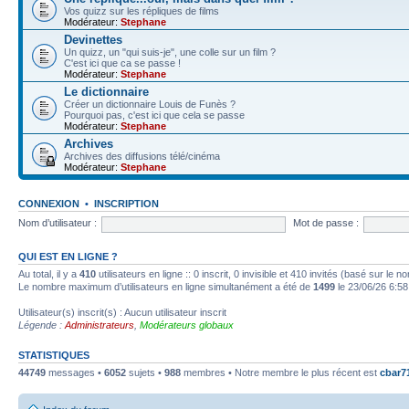
Vos quizz sur les répliques de films
Modérateur:
Stephane
Devinettes
Un quizz, un "qui suis-je", une colle sur un film ?
C'est ici que ca se passe !
Modérateur:
Stephane
Le dictionnaire
Créer un dictionnaire Louis de Funès ?
Pourquoi pas, c'est ici que cela se passe
Modérateur:
Stephane
Archives
Archives des diffusions télé/cinéma
Modérateur:
Stephane
CONNEXION
•
INSCRIPTION
Nom d’utilisateur :
Mot de passe :
QUI EST EN LIGNE ?
Au total, il y a
410
utilisateurs en ligne :: 0 inscrit, 0 invisible et 410 invités (basé sur le 
Le nombre maximum d’utilisateurs en ligne simultanément a été de
1499
le 23/06/26 6:58
Utilisateur(s) inscrit(s) : Aucun utilisateur inscrit
Légende :
Administrateurs
,
Modérateurs globaux
STATISTIQUES
44749
messages •
6052
sujets •
988
membres • Notre membre le plus récent est
cbar7