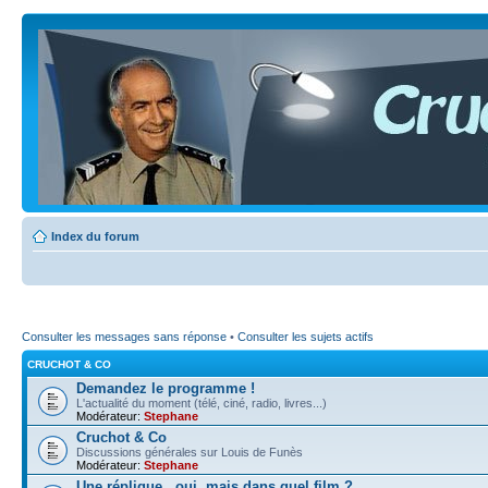
Index du forum
Consulter les messages sans réponse
•
Consulter les sujets actifs
CRUCHOT & CO
Demandez le programme !
L'actualité du moment (télé, ciné, radio, livres...)
Modérateur:
Stephane
Cruchot & Co
Discussions générales sur Louis de Funès
Modérateur:
Stephane
Une réplique...oui, mais dans quel film ?