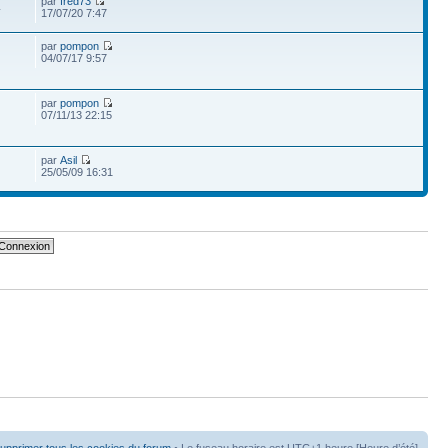
par
fred73
4
17/07/20 7:47
par
pompon
04/07/17 9:57
par
pompon
07/11/13 22:15
par
Asil
25/05/09 16:31