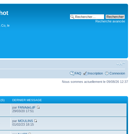
hot
Recherche avancée
 Co, le
FAQ
Inscription
Connexion
Nous sommes actuellement le 09/08/26 12:37
(S)
DERNIER MESSAGE
par
FANAdeLdF
29/03/20 17:51
par
MOULINS
3
01/02/23 18:15