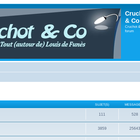
Cruc
& Co
Cruchot &
forum
SUJET(S)
MESSAGE
111
528
3859
2564