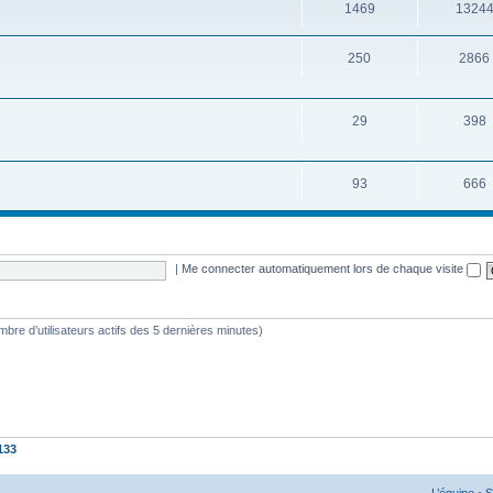
1469
1324
250
2866
29
398
93
666
|
Me connecter automatiquement lors de chaque visite
nombre d’utilisateurs actifs des 5 dernières minutes)
133