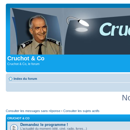
Cruchot & Co
Cruchot & Co, le forum
Index du forum
No
Consulter les messages sans réponse
•
Consulter les sujets actifs
CRUCHOT & CO
Demandez le programme !
L'actualité du moment (télé, ciné, radio, livres...)