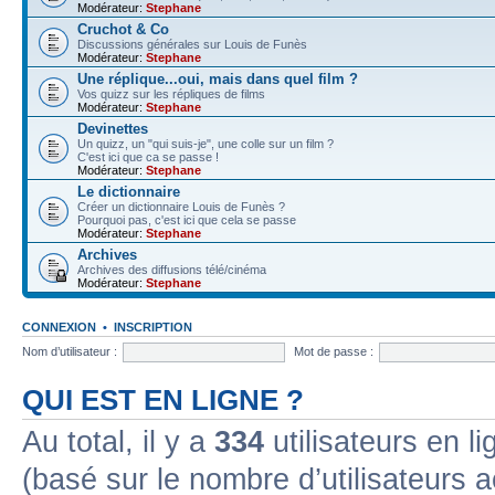
Modérateur:
Stephane
Cruchot & Co
Discussions générales sur Louis de Funès
Modérateur:
Stephane
Une réplique...oui, mais dans quel film ?
Vos quizz sur les répliques de films
Modérateur:
Stephane
Devinettes
Un quizz, un "qui suis-je", une colle sur un film ?
C'est ici que ca se passe !
Modérateur:
Stephane
Le dictionnaire
Créer un dictionnaire Louis de Funès ?
Pourquoi pas, c'est ici que cela se passe
Modérateur:
Stephane
Archives
Archives des diffusions télé/cinéma
Modérateur:
Stephane
CONNEXION
•
INSCRIPTION
Nom d’utilisateur :
Mot de passe :
QUI EST EN LIGNE ?
Au total, il y a
334
utilisateurs en lig
(basé sur le nombre d’utilisateurs a