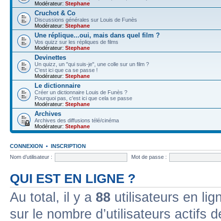
Modérateur:
Stephane
Cruchot & Co
Discussions générales sur Louis de Funès
Modérateur:
Stephane
Une réplique...oui, mais dans quel film ?
Vos quizz sur les répliques de films
Modérateur:
Stephane
Devinettes
Un quizz, un "qui suis-je", une colle sur un film ?
C'est ici que ca se passe !
Modérateur:
Stephane
Le dictionnaire
Créer un dictionnaire Louis de Funès ?
Pourquoi pas, c'est ici que cela se passe
Modérateur:
Stephane
Archives
Archives des diffusions télé/cinéma
Modérateur:
Stephane
CONNEXION
•
INSCRIPTION
Nom d’utilisateur :
Mot de passe :
QUI EST EN LIGNE ?
Au total, il y a
88
utilisateurs en lign
sur le nombre d’utilisateurs actifs 