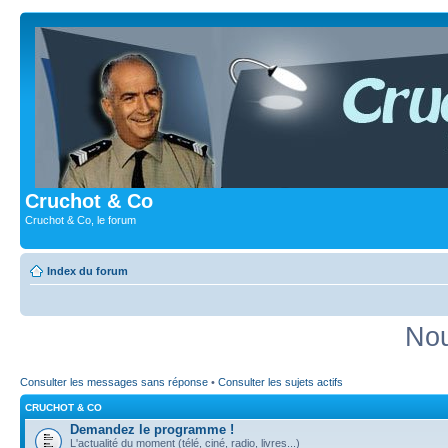
Cruchot & Co
Cruchot & Co, le forum
Index du forum
Nou
Consulter les messages sans réponse
•
Consulter les sujets actifs
CRUCHOT & CO
Demandez le programme !
L'actualité du moment (télé, ciné, radio, livres...)