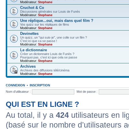
Modérateur:
Stephane
Cruchot & Co
Discussions générales sur Louis de Funès
Modérateur:
Stephane
Une réplique...oui, mais dans quel film ?
Vos quizz sur les répliques de films
Modérateur:
Stephane
Devinettes
Un quizz, un "qui suis-je", une colle sur un film ?
C'est ici que ca se passe !
Modérateur:
Stephane
Le dictionnaire
Créer un dictionnaire Louis de Funès ?
Pourquoi pas, c'est ici que cela se passe
Modérateur:
Stephane
Archives
Archives des diffusions télé/cinéma
Modérateur:
Stephane
CONNEXION
•
INSCRIPTION
Nom d’utilisateur :
Mot de passe :
QUI EST EN LIGNE ?
Au total, il y a
424
utilisateurs en lig
(basé sur le nombre d’utilisateurs a