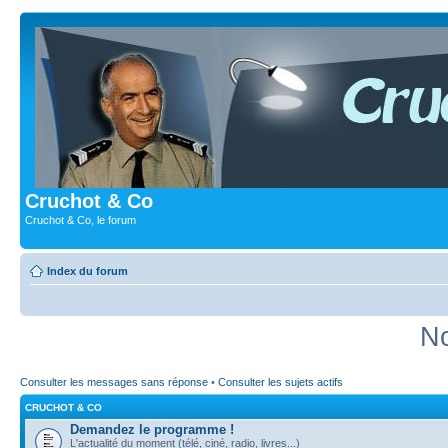
Cruchot & Co
Cruchot & Co, le forum
Index du forum
No
Consulter les messages sans réponse
•
Consulter les sujets actifs
CRUCHOT & CO
Demandez le programme !
L'actualité du moment (télé, ciné, radio, livres...)