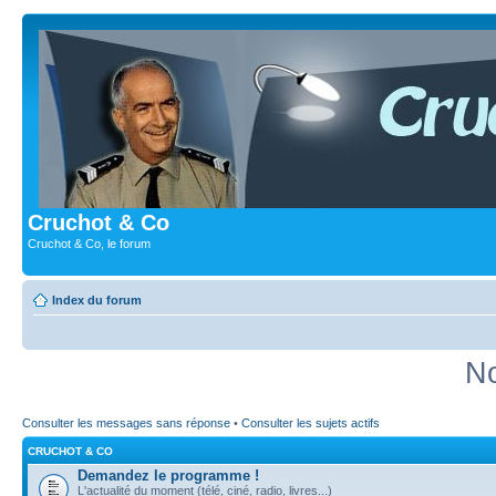
Cruchot & Co
Cruchot & Co, le forum
Index du forum
No
Consulter les messages sans réponse
•
Consulter les sujets actifs
CRUCHOT & CO
Demandez le programme !
L'actualité du moment (télé, ciné, radio, livres...)