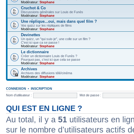
Modérateur:
Stephane
Cruchot & Co
Discussions générales sur Louis de Funès
Modérateur:
Stephane
Une réplique...oui, mais dans quel film ?
Vos quizz sur les répliques de films
Modérateur:
Stephane
Devinettes
Un quizz, un "qui suis-je", une colle sur un film ?
C'est ici que ca se passe !
Modérateur:
Stephane
Le dictionnaire
Créer un dictionnaire Louis de Funès ?
Pourquoi pas, c'est ici que cela se passe
Modérateur:
Stephane
Archives
Archives des diffusions télé/cinéma
Modérateur:
Stephane
CONNEXION
•
INSCRIPTION
Nom d’utilisateur :
Mot de passe :
QUI EST EN LIGNE ?
Au total, il y a
51
utilisateurs en lign
sur le nombre d’utilisateurs actifs 