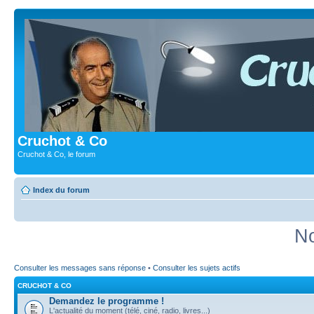
Cruchot & Co
Cruchot & Co, le forum
Index du forum
No
Consulter les messages sans réponse
•
Consulter les sujets actifs
CRUCHOT & CO
Demandez le programme !
L'actualité du moment (télé, ciné, radio, livres...)