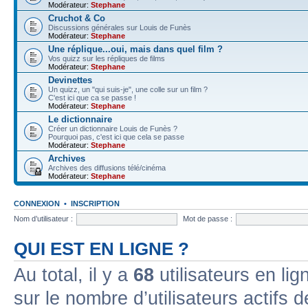
Modérateur:
Stephane
Cruchot & Co
Discussions générales sur Louis de Funès
Modérateur:
Stephane
Une réplique...oui, mais dans quel film ?
Vos quizz sur les répliques de films
Modérateur:
Stephane
Devinettes
Un quizz, un "qui suis-je", une colle sur un film ?
C'est ici que ca se passe !
Modérateur:
Stephane
Le dictionnaire
Créer un dictionnaire Louis de Funès ?
Pourquoi pas, c'est ici que cela se passe
Modérateur:
Stephane
Archives
Archives des diffusions télé/cinéma
Modérateur:
Stephane
CONNEXION
•
INSCRIPTION
Nom d’utilisateur :
Mot de passe :
QUI EST EN LIGNE ?
Au total, il y a
68
utilisateurs en lign
sur le nombre d’utilisateurs actifs 