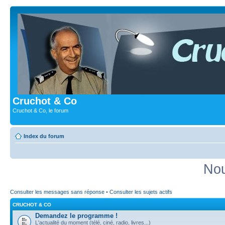
Cruchot & Co
Cruchot & Co, le forum
Index du forum
Nou
Consulter les messages sans réponse
•
Consulter les sujets actifs
CRUCHOT & CO
Demandez le programme !
L'actualité du moment (télé, ciné, radio, livres...)