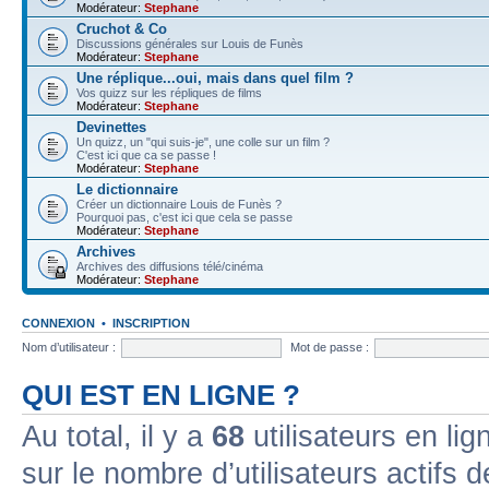
Modérateur:
Stephane
Cruchot & Co
Discussions générales sur Louis de Funès
Modérateur:
Stephane
Une réplique...oui, mais dans quel film ?
Vos quizz sur les répliques de films
Modérateur:
Stephane
Devinettes
Un quizz, un "qui suis-je", une colle sur un film ?
C'est ici que ca se passe !
Modérateur:
Stephane
Le dictionnaire
Créer un dictionnaire Louis de Funès ?
Pourquoi pas, c'est ici que cela se passe
Modérateur:
Stephane
Archives
Archives des diffusions télé/cinéma
Modérateur:
Stephane
CONNEXION
•
INSCRIPTION
Nom d’utilisateur :
Mot de passe :
QUI EST EN LIGNE ?
Au total, il y a
68
utilisateurs en lign
sur le nombre d’utilisateurs actifs 