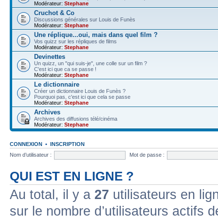
Modérateur:
Stephane
Cruchot & Co
Discussions générales sur Louis de Funès
Modérateur:
Stephane
Une réplique...oui, mais dans quel film ?
Vos quizz sur les répliques de films
Modérateur:
Stephane
Devinettes
Un quizz, un "qui suis-je", une colle sur un film ?
C'est ici que ca se passe !
Modérateur:
Stephane
Le dictionnaire
Créer un dictionnaire Louis de Funès ?
Pourquoi pas, c'est ici que cela se passe
Modérateur:
Stephane
Archives
Archives des diffusions télé/cinéma
Modérateur:
Stephane
CONNEXION
•
INSCRIPTION
Nom d’utilisateur :
Mot de passe :
QUI EST EN LIGNE ?
Au total, il y a
27
utilisateurs en lign
sur le nombre d’utilisateurs actifs 