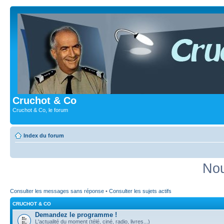
Cruchot & Co
Cruchot & Co, le forum
Index du forum
Nou
Consulter les messages sans réponse
•
Consulter les sujets actifs
CRUCHOT & CO
Demandez le programme !
L'actualité du moment (télé, ciné, radio, livres...)