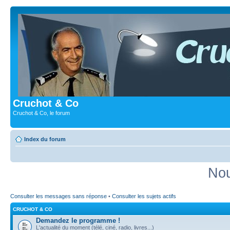
Cruchot & Co
Cruchot & Co, le forum
Index du forum
Nou
Consulter les messages sans réponse
•
Consulter les sujets actifs
CRUCHOT & CO
Demandez le programme !
L'actualité du moment (télé, ciné, radio, livres...)