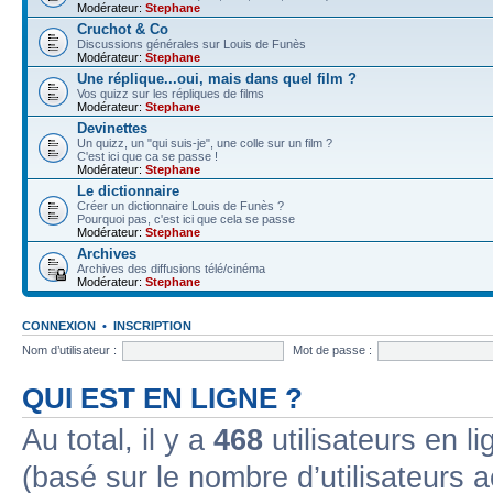
Modérateur:
Stephane
Cruchot & Co
Discussions générales sur Louis de Funès
Modérateur:
Stephane
Une réplique...oui, mais dans quel film ?
Vos quizz sur les répliques de films
Modérateur:
Stephane
Devinettes
Un quizz, un "qui suis-je", une colle sur un film ?
C'est ici que ca se passe !
Modérateur:
Stephane
Le dictionnaire
Créer un dictionnaire Louis de Funès ?
Pourquoi pas, c'est ici que cela se passe
Modérateur:
Stephane
Archives
Archives des diffusions télé/cinéma
Modérateur:
Stephane
CONNEXION
•
INSCRIPTION
Nom d’utilisateur :
Mot de passe :
QUI EST EN LIGNE ?
Au total, il y a
468
utilisateurs en lig
(basé sur le nombre d’utilisateurs a