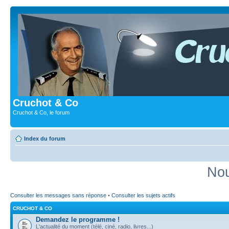
Cruchot & Co
Cruchot & Co, le forum
Index du forum
Nou
Consulter les messages sans réponse
•
Consulter les sujets actifs
CRUCHOT & CO
Demandez le programme !
L'actualité du moment (télé, ciné, radio, livres...)