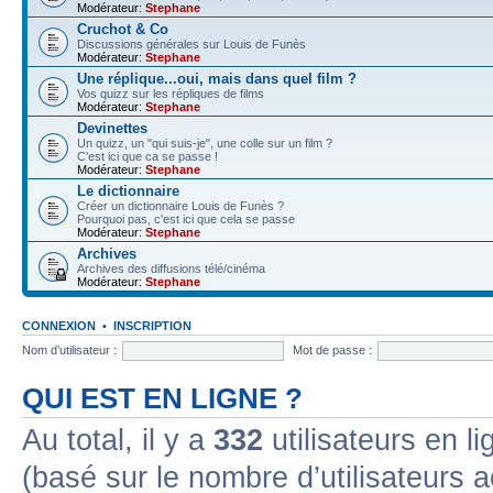
Modérateur:
Stephane
Cruchot & Co
Discussions générales sur Louis de Funès
Modérateur:
Stephane
Une réplique...oui, mais dans quel film ?
Vos quizz sur les répliques de films
Modérateur:
Stephane
Devinettes
Un quizz, un "qui suis-je", une colle sur un film ?
C'est ici que ca se passe !
Modérateur:
Stephane
Le dictionnaire
Créer un dictionnaire Louis de Funès ?
Pourquoi pas, c'est ici que cela se passe
Modérateur:
Stephane
Archives
Archives des diffusions télé/cinéma
Modérateur:
Stephane
CONNEXION
•
INSCRIPTION
Nom d’utilisateur :
Mot de passe :
QUI EST EN LIGNE ?
Au total, il y a
332
utilisateurs en lig
(basé sur le nombre d’utilisateurs a