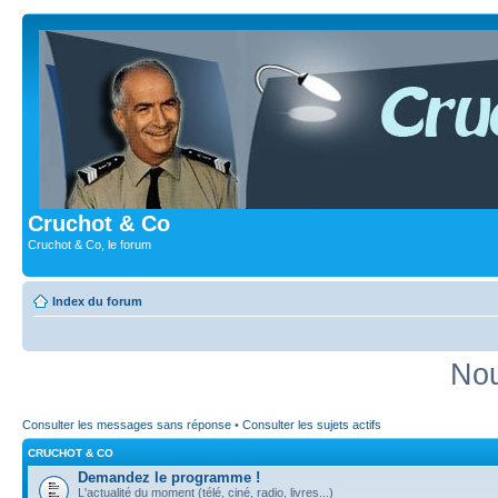
Cruchot & Co
Cruchot & Co, le forum
Index du forum
Nou
Consulter les messages sans réponse
•
Consulter les sujets actifs
CRUCHOT & CO
Demandez le programme !
L'actualité du moment (télé, ciné, radio, livres...)