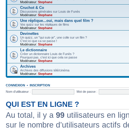
Modérateur:
Stephane
Cruchot & Co
Discussions générales sur Louis de Funès
Modérateur:
Stephane
Une réplique...oui, mais dans quel film ?
Vos quizz sur les répliques de films
Modérateur:
Stephane
Devinettes
Un quizz, un "qui suis-je", une colle sur un film ?
C'est ici que ca se passe !
Modérateur:
Stephane
Le dictionnaire
Créer un dictionnaire Louis de Funès ?
Pourquoi pas, c'est ici que cela se passe
Modérateur:
Stephane
Archives
Archives des diffusions télé/cinéma
Modérateur:
Stephane
CONNEXION
•
INSCRIPTION
Nom d’utilisateur :
Mot de passe :
QUI EST EN LIGNE ?
Au total, il y a
99
utilisateurs en lign
sur le nombre d’utilisateurs actifs 