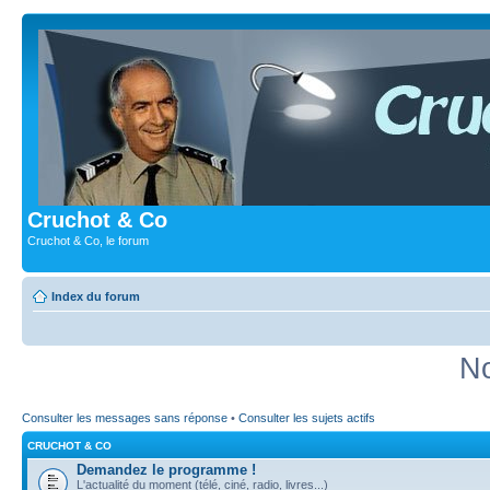
Cruchot & Co
Cruchot & Co, le forum
Index du forum
No
Consulter les messages sans réponse
•
Consulter les sujets actifs
CRUCHOT & CO
Demandez le programme !
L'actualité du moment (télé, ciné, radio, livres...)