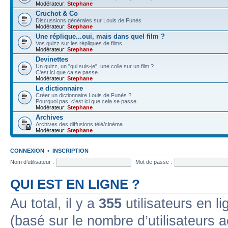
Modérateur:
Stephane
Cruchot & Co
Discussions générales sur Louis de Funès
Modérateur:
Stephane
Une réplique...oui, mais dans quel film ?
Vos quizz sur les répliques de films
Modérateur:
Stephane
Devinettes
Un quizz, un "qui suis-je", une colle sur un film ?
C'est ici que ca se passe !
Modérateur:
Stephane
Le dictionnaire
Créer un dictionnaire Louis de Funès ?
Pourquoi pas, c'est ici que cela se passe
Modérateur:
Stephane
Archives
Archives des diffusions télé/cinéma
Modérateur:
Stephane
CONNEXION
•
INSCRIPTION
Nom d’utilisateur :
Mot de passe :
QUI EST EN LIGNE ?
Au total, il y a
355
utilisateurs en lig
(basé sur le nombre d’utilisateurs a