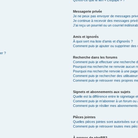
Qu’est-ce que le lien « L’équipe » ?
Messagerie privée
Je ne peux pas envoyer de messages privé
Je continue à recevoir des messages privés 
J’ai reçu un pourriel ou un courriel indésira
Amis et ignorés
À quoi sert ma liste d’amis et d’ignorés ?
Comment puis-je ajouter ou supprimer des ut
ter ?
Recherche dans les forums
Comment puis-je effectuer une recherche 
Pourquoi ma recherche ne renvoie aucun ré
Pourquoi ma recherche renvoie à une page
Comment puis-je rechercher des utilisateur
Comment puis-je retrouver mes propres me
Signets et abonnements aux sujets
Quelle est la différence entre le signetage 
Comment puis-je m’abonner à un forum ou à
Comment puis-je résilier mes abonnements
Pièces jointes
Quelles pièces jointes sont autorisées sur 
Comment puis-je retrouver toutes mes pièce
À propos de phpBB3