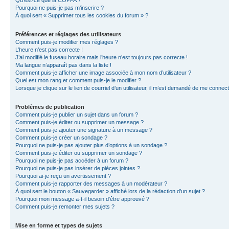
Qu’est-ce que la COPPA ?
Pourquoi ne puis-je pas m’inscrire ?
À quoi sert « Supprimer tous les cookies du forum » ?
Préférences et réglages des utilisateurs
Comment puis-je modifier mes réglages ?
L’heure n’est pas correcte !
J’ai modifié le fuseau horaire mais l’heure n’est toujours pas correcte !
Ma langue n’apparaît pas dans la liste !
Comment puis-je afficher une image associée à mon nom d’utilisateur ?
Quel est mon rang et comment puis-je le modifier ?
Lorsque je clique sur le lien de courriel d’un utilisateur, il m’est demandé de me connec
Problèmes de publication
Comment puis-je publier un sujet dans un forum ?
Comment puis-je éditer ou supprimer un message ?
Comment puis-je ajouter une signature à un message ?
Comment puis-je créer un sondage ?
Pourquoi ne puis-je pas ajouter plus d’options à un sondage ?
Comment puis-je éditer ou supprimer un sondage ?
Pourquoi ne puis-je pas accéder à un forum ?
Pourquoi ne puis-je pas insérer de pièces jointes ?
Pourquoi ai-je reçu un avertissement ?
Comment puis-je rapporter des messages à un modérateur ?
À quoi sert le bouton « Sauvegarder » affiché lors de la rédaction d’un sujet ?
Pourquoi mon message a-t-il besoin d’être approuvé ?
Comment puis-je remonter mes sujets ?
Mise en forme et types de sujets