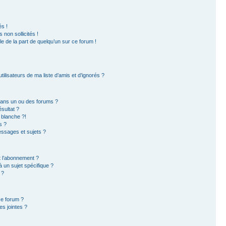
s !
non sollicités !
ble de la part de quelqu’un sur ce forum !
ilisateurs de ma liste d’amis et d’ignorés ?
dans un ou des forums ?
sultat ?
 blanche ?!
s ?
ssages et sujets ?
et l’abonnement ?
 un sujet spécifique ?
 ?
ce forum ?
s jointes ?