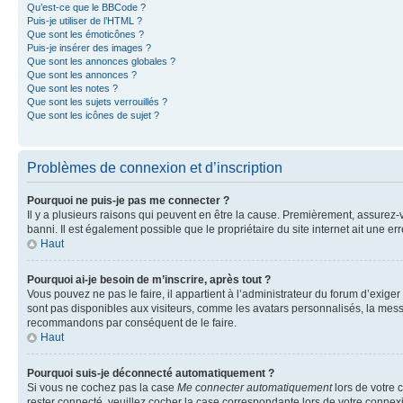
Qu’est-ce que le BBCode ?
Puis-je utiliser de l’HTML ?
Que sont les émoticônes ?
Puis-je insérer des images ?
Que sont les annonces globales ?
Que sont les annonces ?
Que sont les notes ?
Que sont les sujets verrouillés ?
Que sont les icônes de sujet ?
Problèmes de connexion et d’inscription
Pourquoi ne puis-je pas me connecter ?
Il y a plusieurs raisons qui peuvent en être la cause. Premièrement, assurez-vo
banni. Il est également possible que le propriétaire du site internet ait une err
Haut
Pourquoi ai-je besoin de m’inscrire, après tout ?
Vous pouvez ne pas le faire, il appartient à l’administrateur du forum d’exig
sont pas disponibles aux visiteurs, comme les avatars personnalisés, la messag
recommandons par conséquent de le faire.
Haut
Pourquoi suis-je déconnecté automatiquement ?
Si vous ne cochez pas la case
Me connecter automatiquement
lors de votre 
rester connecté, veuillez cocher la case correspondante lors de votre conne