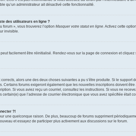
able qu’un administrateur ait désactivé cette fonctionnalité.
te des utilisateurs en ligne ?
u forum », vous trouverez l’option
Masquer votre statut en ligne
. Activez cette opti
r invisible.
peut facilement être réinitialisé. Rendez-vous sur la page de connexion et cliquez
nt corrects, alors une des deux choses suivantes a pu s’être produite. Si le suppor
es. Certains forums exigeront également que les nouvelles inscriptions doivent être
nscription. Si vous aviez reçu un courriel, consultez les instructions. Si vous ne r
êtes certain(e) que l’adresse de courrier électronique que vous avez spécifiée était 
nnecter ?!
pour une quelconque raison. De plus, beaucoup de forums suppriment périodiquement 
à nouveau et essayez de participer plus activement aux discussions sur le forum.