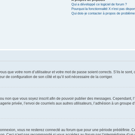
Qui a développé ce logiciel de forum ?
Pourquoi la fonctionnalité X n’est pas dispon
Qui dois-je contacter à propos de problèmes
us que votre nom d’utilisateur et votre mot de passe soient corrects. S’ils le sont,
eur de configuration de son côté et qu’il soit nécessaire de la corriger.
er ou non que vous soyez inscrit afin de pouvoir publier des messages. Cependant, 
erie privée, l’envoi de courriels aux autres utilisateurs, l’adhésion à un groupe d’
connexion, vous ne resterez connecté au forum que pour une période prédéfinie. Cec
xion. Ceci n’est pas recommandé si vous accédez au forum par l’intermédiaire d’un 