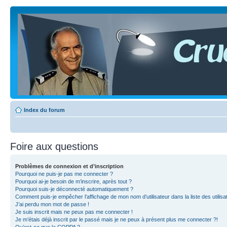
Index du forum
Foire aux questions
Problèmes de connexion et d’inscription
Pourquoi ne puis-je pas me connecter ?
Pourquoi ai-je besoin de m’inscrire, après tout ?
Pourquoi suis-je déconnecté automatiquement ?
Comment puis-je empêcher l’affichage de mon nom d’utilisateur dans la liste des utilisa
J’ai perdu mon mot de passe !
Je suis inscrit mais ne peux pas me connecter !
Je m’étais déjà inscrit par le passé mais je ne peux à présent plus me connecter ?!