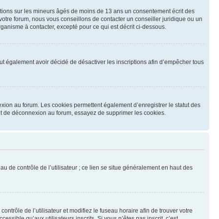
mations sur les mineurs âgés de moins de 13 ans un consentement écrit des
otre forum, nous vous conseillons de contacter un conseiller juridique ou un
ganisme à contacter, excepté pour ce qui est décrit ci-dessous.
 peut également avoir décidé de désactiver les inscriptions afin d’empêcher tous
exion au forum. Les cookies permettent également d’enregistrer le statut des
n et de déconnexion au forum, essayez de supprimer les cookies.
u de contrôle de l’utilisateur ; ce lien se situe généralement en haut des
contrôle de l’utilisateur et modifiez le fuseau horaire afin de trouver votre
sible qu’aux utilisateurs inscrits. Si vous n’êtes pas inscrit, c’est