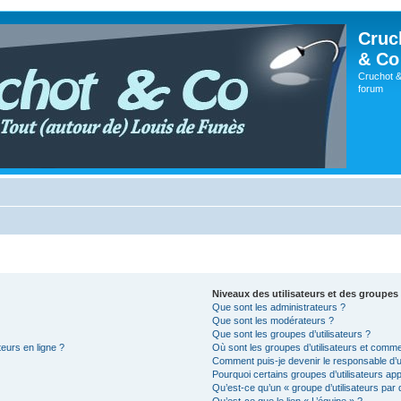
Cruc
& Co
Cruchot &
forum
Niveaux des utilisateurs et des groupes 
Que sont les administrateurs ?
Que sont les modérateurs ?
Que sont les groupes d’utilisateurs ?
teurs en ligne ?
Où sont les groupes d’utilisateurs et comme
Comment puis-je devenir le responsable d’un
Pourquoi certains groupes d’utilisateurs ap
Qu’est-ce qu’un « groupe d’utilisateurs par 