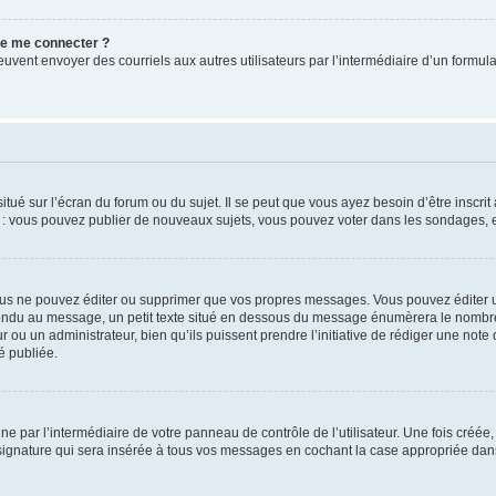
 de me connecter ?
its peuvent envoyer des courriels aux autres utilisateurs par l’intermédiaire d’un for
tué sur l’écran du forum ou du sujet. Il se peut que vous ayez besoin d’être inscri
e : vous pouvez publier de nouveaux sujets, vous pouvez voter dans les sondages, e
us ne pouvez éditer ou supprimer que vos propres messages. Vous pouvez éditer u
pondu au message, un petit texte situé en dessous du message énumèrera le nombre de
r ou un administrateur, bien qu’ils puissent prendre l’initiative de rédiger une note 
é publiée.
e par l’intermédiaire de votre panneau de contrôle de l’utilisateur. Une fois créé
ignature qui sera insérée à tous vos messages en cochant la case appropriée dans vo