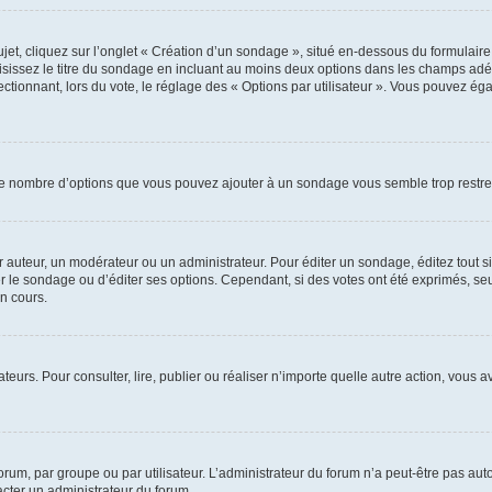
, cliquez sur l’onglet « Création d’un sondage », situé en-dessous du formulaire pri
sissez le titre du sondage en incluant au moins deux options dans les champs adé
ctionnant, lors du vote, le réglage des « Options par utilisateur ». Vous pouvez éga
i le nombre d’options que vous pouvez ajouter à un sondage vous semble trop restre
auteur, un modérateur ou un administrateur. Pour éditer un sondage, éditez tout s
er le sondage ou d’éditer ses options. Cependant, si des votes ont été exprimés, seu
n cours.
isateurs. Pour consulter, lire, publier ou réaliser n’importe quelle autre action, v
um, par groupe ou par utilisateur. L’administrateur du forum n’a peut-être pas auto
acter un administrateur du forum.