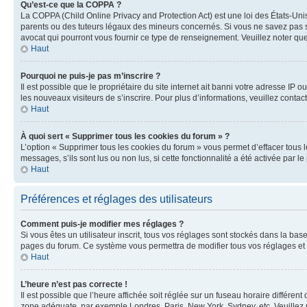
Qu’est-ce que la COPPA ?
La COPPA (Child Online Privacy and Protection Act) est une loi des États-Un
parents ou des tuteurs légaux des mineurs concernés. Si vous ne savez pas si
avocat qui pourront vous fournir ce type de renseignement. Veuillez noter que
Haut
Pourquoi ne puis-je pas m’inscrire ?
Il est possible que le propriétaire du site internet ait banni votre adresse IP 
les nouveaux visiteurs de s’inscrire. Pour plus d’informations, veuillez contac
Haut
À quoi sert « Supprimer tous les cookies du forum » ?
L’option « Supprimer tous les cookies du forum » vous permet d’effacer tous 
messages, s’ils sont lus ou non lus, si cette fonctionnalité a été activée pa
Haut
Préférences et réglages des utilisateurs
Comment puis-je modifier mes réglages ?
Si vous êtes un utilisateur inscrit, tous vos réglages sont stockés dans la ba
pages du forum. Ce système vous permettra de modifier tous vos réglages et 
Haut
L’heure n’est pas correcte !
Il est possible que l’heure affichée soit réglée sur un fuseau horaire différent
zone adéquate, par exemple Londres, Paris, New York, Sydney, etc. Veuillez not