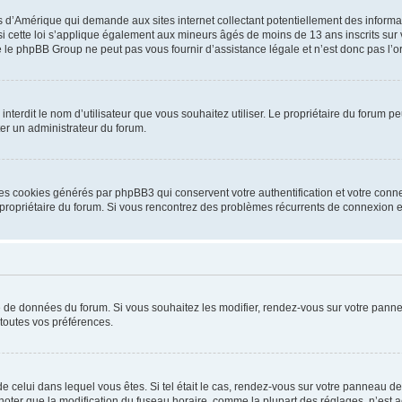
is d’Amérique qui demande aux sites internet collectant potentiellement des infor
 cette loi s’applique également aux mineurs âgés de moins de 13 ans inscrits sur v
 le phpBB Group ne peut pas vous fournir d’assistance légale et n’est donc pas l’or
ou interdit le nom d’utilisateur que vous souhaitez utiliser. Le propriétaire du forum
ter un administrateur du forum.
les cookies générés par phpBB3 qui conservent votre authentification et votre conn
r le propriétaire du forum. Si vous rencontrez des problèmes récurrents de connexio
se de données du forum. Si vous souhaitez les modifier, rendez-vous sur votre pannea
toutes vos préférences.
 de celui dans lequel vous êtes. Si tel était le cas, rendez-vous sur votre panneau de 
er que la modification du fuseau horaire, comme la plupart des réglages, n’est acces