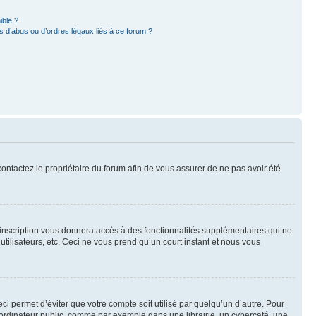
ible ?
 d’abus ou d’ordres légaux liés à ce forum ?
 contactez le propriétaire du forum afin de vous assurer de ne pas avoir été
l’inscription vous donnera accès à des fonctionnalités supplémentaires qui ne
utilisateurs, etc. Ceci ne vous prend qu’un court instant et nous vous
i permet d’éviter que votre compte soit utilisé par quelqu’un d’autre. Pour
ordinateur public, comme par exemple dans une librairie, un cybercafé, une