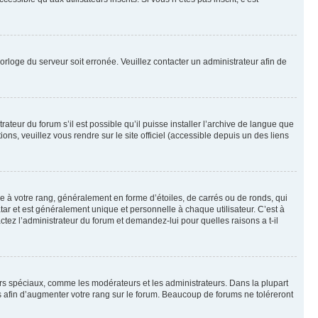
horloge du serveur soit erronée. Veuillez contacter un administrateur afin de
ateur du forum s’il est possible qu’il puisse installer l’archive de langue que
ns, veuillez vous rendre sur le site officiel (accessible depuis un des liens
e à votre rang, généralement en forme d’étoiles, de carrés ou de ronds, qui
tar et est généralement unique et personnelle à chaque utilisateur. C’est à
actez l’administrateur du forum et demandez-lui pour quelles raisons a t-il
eurs spéciaux, comme les modérateurs et les administrateurs. Dans la plupart
 afin d’augmenter votre rang sur le forum. Beaucoup de forums ne toléreront