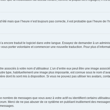
 d’été mais que l’heure n’est toujours pas correcte, il est probable que l’heure de l’
 n’a encore traduit le logiciel dans votre langue. Essayez de demander à un administr
e vous porter volontaire et commencer une nouvelle traduction. Pour plus d’informatio
re associés à votre nom d’utilisateur. L’un d’entre eux peut être une image associé
’autre type, habituellement une image plus imposante, est connue sous le nom d’ava
ère dont ils sont mis à disposition. Si vous ne pouvez pas utiliser les avatars, cont
le nombre de messages que vous avez à votre actif ou identifient certains utilisat
u forum. Merci de ne pas abuser de ce système en publiant inutilement des messages
e messages.