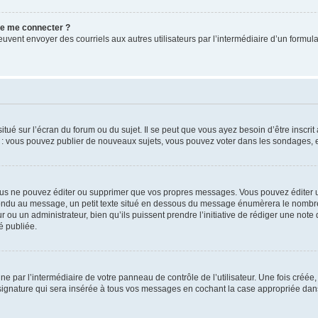
 de me connecter ?
its peuvent envoyer des courriels aux autres utilisateurs par l’intermédiaire d’un for
tué sur l’écran du forum ou du sujet. Il se peut que vous ayez besoin d’être inscri
e : vous pouvez publier de nouveaux sujets, vous pouvez voter dans les sondages, e
us ne pouvez éditer ou supprimer que vos propres messages. Vous pouvez éditer u
pondu au message, un petit texte situé en dessous du message énumèrera le nombre de
r ou un administrateur, bien qu’ils puissent prendre l’initiative de rédiger une note 
é publiée.
e par l’intermédiaire de votre panneau de contrôle de l’utilisateur. Une fois créé
ignature qui sera insérée à tous vos messages en cochant la case appropriée dans vo