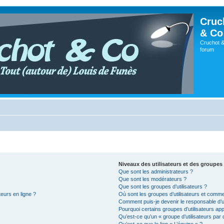
Cruc
& Co
Cruchot &
forum
Niveaux des utilisateurs et des groupes 
Que sont les administrateurs ?
Que sont les modérateurs ?
Que sont les groupes d’utilisateurs ?
teurs en ligne ?
Où sont les groupes d’utilisateurs et comme
Comment puis-je devenir le responsable d’un
Pourquoi certains groupes d’utilisateurs ap
Qu’est-ce qu’un « groupe d’utilisateurs par 