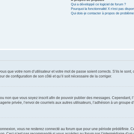
Qui a développé ce logiciel de forum ?
Pourquoi la fonctionnalité X n’est pas dispon
Qui dois-je contacter à propos de problèmes
us que votre nom d’utilisateur et votre mot de passe soient corrects. S’ils le sont,
eur de configuration de son côté et qu’il soit nécessaire de la corriger.
er ou non que vous soyez inscrit afin de pouvoir publier des messages. Cependant, 
erie privée, l’envoi de courriels aux autres utilisateurs, l’adhésion à un groupe d’
connexion, vous ne resterez connecté au forum que pour une période prédéfinie. Cec
xion. Ceci n’est pas recommandé si vous accédez au forum par l’intermédiaire d’un 