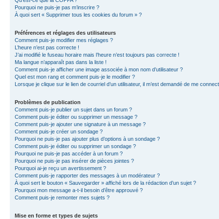
Qu’est-ce que la COPPA ?
Pourquoi ne puis-je pas m’inscrire ?
À quoi sert « Supprimer tous les cookies du forum » ?
Préférences et réglages des utilisateurs
Comment puis-je modifier mes réglages ?
L’heure n’est pas correcte !
J’ai modifié le fuseau horaire mais l’heure n’est toujours pas correcte !
Ma langue n’apparaît pas dans la liste !
Comment puis-je afficher une image associée à mon nom d’utilisateur ?
Quel est mon rang et comment puis-je le modifier ?
Lorsque je clique sur le lien de courriel d’un utilisateur, il m’est demandé de me connec
Problèmes de publication
Comment puis-je publier un sujet dans un forum ?
Comment puis-je éditer ou supprimer un message ?
Comment puis-je ajouter une signature à un message ?
Comment puis-je créer un sondage ?
Pourquoi ne puis-je pas ajouter plus d’options à un sondage ?
Comment puis-je éditer ou supprimer un sondage ?
Pourquoi ne puis-je pas accéder à un forum ?
Pourquoi ne puis-je pas insérer de pièces jointes ?
Pourquoi ai-je reçu un avertissement ?
Comment puis-je rapporter des messages à un modérateur ?
À quoi sert le bouton « Sauvegarder » affiché lors de la rédaction d’un sujet ?
Pourquoi mon message a-t-il besoin d’être approuvé ?
Comment puis-je remonter mes sujets ?
Mise en forme et types de sujets