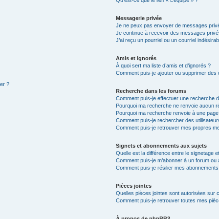
Qu’est-ce que le lien « L’équipe » ?
Messagerie privée
Je ne peux pas envoyer de messages privé
Je continue à recevoir des messages privés 
J’ai reçu un pourriel ou un courriel indésira
Amis et ignorés
À quoi sert ma liste d’amis et d’ignorés ?
Comment puis-je ajouter ou supprimer des ut
ter ?
Recherche dans les forums
Comment puis-je effectuer une recherche 
Pourquoi ma recherche ne renvoie aucun ré
Pourquoi ma recherche renvoie à une page
Comment puis-je rechercher des utilisateur
Comment puis-je retrouver mes propres me
Signets et abonnements aux sujets
Quelle est la différence entre le signetage 
Comment puis-je m’abonner à un forum ou à
Comment puis-je résilier mes abonnements
Pièces jointes
Quelles pièces jointes sont autorisées sur 
Comment puis-je retrouver toutes mes pièce
À propos de phpBB3