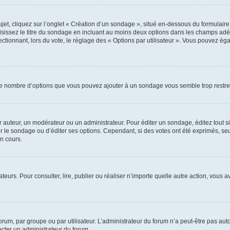
, cliquez sur l’onglet « Création d’un sondage », situé en-dessous du formulaire pri
sissez le titre du sondage en incluant au moins deux options dans les champs adé
ctionnant, lors du vote, le réglage des « Options par utilisateur ». Vous pouvez éga
i le nombre d’options que vous pouvez ajouter à un sondage vous semble trop restre
auteur, un modérateur ou un administrateur. Pour éditer un sondage, éditez tout s
er le sondage ou d’éditer ses options. Cependant, si des votes ont été exprimés, seu
n cours.
isateurs. Pour consulter, lire, publier ou réaliser n’importe quelle autre action, v
um, par groupe ou par utilisateur. L’administrateur du forum n’a peut-être pas auto
acter un administrateur du forum.