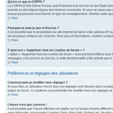
Qu’est-ce que la COPPA ?
La COPPA (Child Online Privacy and Protection Act) est une loi des États-Un
parents ou des tuteurs légaux des mineurs concernés. Si vous ne savez pas si
avocat qui pourront vous fournir ce type de renseignement. Veuillez noter que
Haut
Pourquoi ne puis-je pas m’inscrire ?
Il est possible que le propriétaire du site internet ait banni votre adresse IP 
les nouveaux visiteurs de s’inscrire. Pour plus d’informations, veuillez contac
Haut
À quoi sert « Supprimer tous les cookies du forum » ?
L’option « Supprimer tous les cookies du forum » vous permet d’effacer tous 
messages, s’ils sont lus ou non lus, si cette fonctionnalité a été activée pa
Haut
Préférences et réglages des utilisateurs
Comment puis-je modifier mes réglages ?
Si vous êtes un utilisateur inscrit, tous vos réglages sont stockés dans la ba
pages du forum. Ce système vous permettra de modifier tous vos réglages et 
Haut
L’heure n’est pas correcte !
Il est possible que l’heure affichée soit réglée sur un fuseau horaire différent
zone adéquate, par exemple Londres, Paris, New York, Sydney, etc. Veuillez not