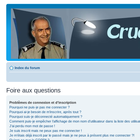
Index du forum
Foire aux questions
Problèmes de connexion et d’inscription
Pourquoi ne puis-je pas me connecter ?
Pourquoi ai-je besoin de m’inscrire, après tout ?
Pourquoi suis-je déconnecté automatiquement ?
Comment puis-je empêcher l’affichage de mon nom d’utilisateur dans la liste des utilisa
J’ai perdu mon mot de passe !
Je suis inscrit mais ne peux pas me connecter !
Je m’étais déjà inscrit par le passé mais je ne peux à présent plus me connecter ?!