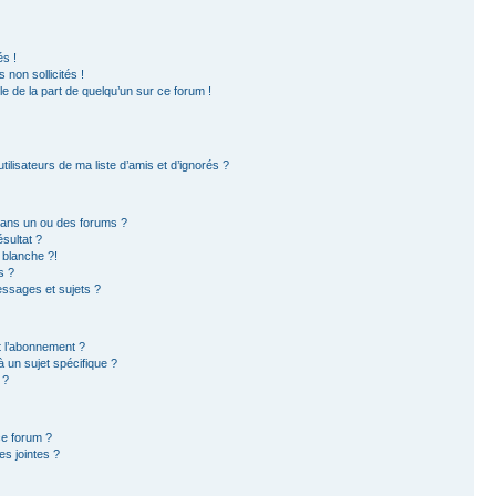
s !
non sollicités !
ble de la part de quelqu’un sur ce forum !
ilisateurs de ma liste d’amis et d’ignorés ?
dans un ou des forums ?
sultat ?
 blanche ?!
s ?
ssages et sujets ?
et l’abonnement ?
 un sujet spécifique ?
 ?
ce forum ?
s jointes ?