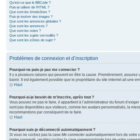
Qu’est-ce que le BBCode ?
Puis-je utiliser de l’HTML ?
Que sont les émoticônes ?
Puis-je insérer des images ?
Que sont les annonces globales ?
Que sont les annonces ?
Que sont les notes ?
Que sont les sujets verrouillés ?
Que sont les icônes de sujet ?
Problèmes de connexion et d’inscription
Pourquoi ne puis-je pas me connecter ?
Il y a plusieurs raisons qui peuvent en être la cause. Premièrement, assurez-vo
banni. Il est également possible que le propriétaire du site internet ait une err
Haut
Pourquoi ai-je besoin de m’inscrire, après tout ?
Vous pouvez ne pas le faire, il appartient à l’administrateur du forum d’exig
sont pas disponibles aux visiteurs, comme les avatars personnalisés, la messag
recommandons par conséquent de le faire.
Haut
Pourquoi suis-je déconnecté automatiquement ?
Si vous ne cochez pas la case
Me connecter automatiquement
lors de votre 
rester connecté, veuillez cocher la case correspondante lors de votre conne