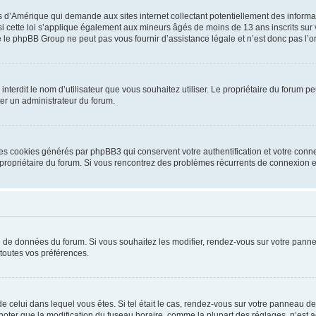
is d’Amérique qui demande aux sites internet collectant potentiellement des infor
 cette loi s’applique également aux mineurs âgés de moins de 13 ans inscrits sur v
 le phpBB Group ne peut pas vous fournir d’assistance légale et n’est donc pas l’or
ou interdit le nom d’utilisateur que vous souhaitez utiliser. Le propriétaire du forum
ter un administrateur du forum.
les cookies générés par phpBB3 qui conservent votre authentification et votre conn
r le propriétaire du forum. Si vous rencontrez des problèmes récurrents de connexio
se de données du forum. Si vous souhaitez les modifier, rendez-vous sur votre pannea
toutes vos préférences.
 de celui dans lequel vous êtes. Si tel était le cas, rendez-vous sur votre panneau de 
er que la modification du fuseau horaire, comme la plupart des réglages, n’est acces