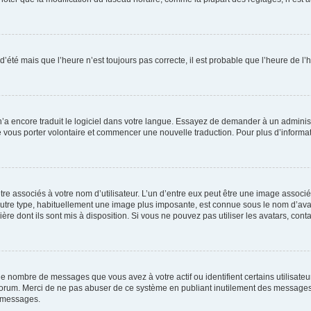
 d’été mais que l’heure n’est toujours pas correcte, il est probable que l’heure de l’
 n’a encore traduit le logiciel dans votre langue. Essayez de demander à un administr
e vous porter volontaire et commencer une nouvelle traduction. Pour plus d’informatio
re associés à votre nom d’utilisateur. L’un d’entre eux peut être une image associé
’autre type, habituellement une image plus imposante, est connue sous le nom d’ava
ère dont ils sont mis à disposition. Si vous ne pouvez pas utiliser les avatars, cont
le nombre de messages que vous avez à votre actif ou identifient certains utilisat
u forum. Merci de ne pas abuser de ce système en publiant inutilement des messages
e messages.