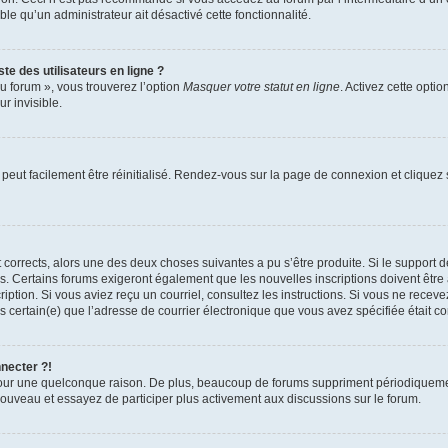
able qu’un administrateur ait désactivé cette fonctionnalité.
te des utilisateurs en ligne ?
u forum », vous trouverez l’option
Masquer votre statut en ligne
. Activez cette opti
r invisible.
peut facilement être réinitialisé. Rendez-vous sur la page de connexion et cliquez
nt corrects, alors une des deux choses suivantes a pu s’être produite. Si le suppor
es. Certains forums exigeront également que les nouvelles inscriptions doivent être
nscription. Si vous aviez reçu un courriel, consultez les instructions. Si vous ne r
êtes certain(e) que l’adresse de courrier électronique que vous avez spécifiée était 
nnecter ?!
pour une quelconque raison. De plus, beaucoup de forums suppriment périodiquement 
à nouveau et essayez de participer plus activement aux discussions sur le forum.