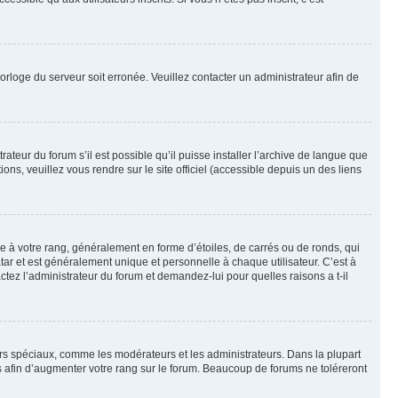
horloge du serveur soit erronée. Veuillez contacter un administrateur afin de
ateur du forum s’il est possible qu’il puisse installer l’archive de langue que
ns, veuillez vous rendre sur le site officiel (accessible depuis un des liens
e à votre rang, généralement en forme d’étoiles, de carrés ou de ronds, qui
tar et est généralement unique et personnelle à chaque utilisateur. C’est à
actez l’administrateur du forum et demandez-lui pour quelles raisons a t-il
eurs spéciaux, comme les modérateurs et les administrateurs. Dans la plupart
 afin d’augmenter votre rang sur le forum. Beaucoup de forums ne toléreront