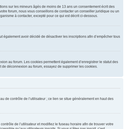
mations sur les mineurs âgés de moins de 13 ans un consentement écrit des
otre forum, nous vous conseillons de contacter un conseiller juridique ou un
ganisme à contacter, excepté pour ce qui est décrit ci-dessous.
 peut également avoir décidé de désactiver les inscriptions afin d’empêcher tous
exion au forum. Les cookies permettent également d’enregistrer le statut des
n et de déconnexion au forum, essayez de supprimer les cookies.
u de contrôle de l’utilisateur ; ce lien se situe généralement en haut des
contrôle de l’utilisateur et modifiez le fuseau horaire afin de trouver votre
sible qu’aux utilisateurs inscrits. Si vous n’êtes pas inscrit, c’est