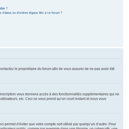
ible ?
 d’abus ou d’ordres légaux liés à ce forum ?
 contactez le propriétaire du forum afin de vous assurer de ne pas avoir été
l’inscription vous donnera accès à des fonctionnalités supplémentaires qui ne
utilisateurs, etc. Ceci ne vous prend qu’un court instant et nous vous
i permet d’éviter que votre compte soit utilisé par quelqu’un d’autre. Pour
ordinateur public, comme par exemple dans une librairie, un cybercafé, une