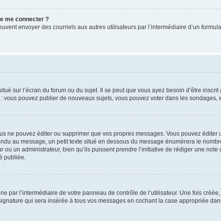
 de me connecter ?
its peuvent envoyer des courriels aux autres utilisateurs par l’intermédiaire d’un for
tué sur l’écran du forum ou du sujet. Il se peut que vous ayez besoin d’être inscri
e : vous pouvez publier de nouveaux sujets, vous pouvez voter dans les sondages, e
us ne pouvez éditer ou supprimer que vos propres messages. Vous pouvez éditer u
pondu au message, un petit texte situé en dessous du message énumèrera le nombre de
r ou un administrateur, bien qu’ils puissent prendre l’initiative de rédiger une note 
é publiée.
e par l’intermédiaire de votre panneau de contrôle de l’utilisateur. Une fois créé
ignature qui sera insérée à tous vos messages en cochant la case appropriée dans vo