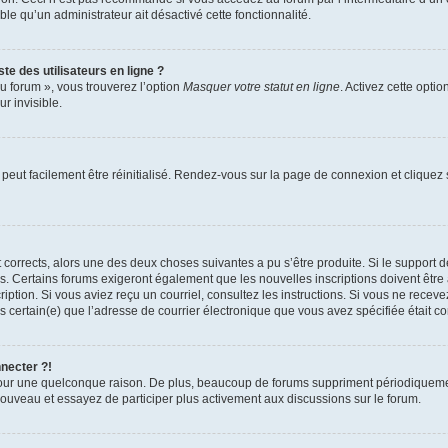
able qu’un administrateur ait désactivé cette fonctionnalité.
te des utilisateurs en ligne ?
u forum », vous trouverez l’option
Masquer votre statut en ligne
. Activez cette opti
r invisible.
peut facilement être réinitialisé. Rendez-vous sur la page de connexion et cliquez
nt corrects, alors une des deux choses suivantes a pu s’être produite. Si le suppor
es. Certains forums exigeront également que les nouvelles inscriptions doivent être
nscription. Si vous aviez reçu un courriel, consultez les instructions. Si vous ne r
êtes certain(e) que l’adresse de courrier électronique que vous avez spécifiée était 
nnecter ?!
pour une quelconque raison. De plus, beaucoup de forums suppriment périodiquement 
à nouveau et essayez de participer plus activement aux discussions sur le forum.