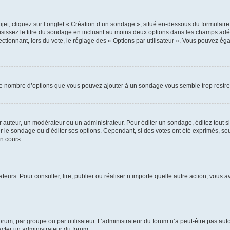
, cliquez sur l’onglet « Création d’un sondage », situé en-dessous du formulaire pri
sissez le titre du sondage en incluant au moins deux options dans les champs adé
ctionnant, lors du vote, le réglage des « Options par utilisateur ». Vous pouvez éga
i le nombre d’options que vous pouvez ajouter à un sondage vous semble trop restre
auteur, un modérateur ou un administrateur. Pour éditer un sondage, éditez tout s
er le sondage ou d’éditer ses options. Cependant, si des votes ont été exprimés, seu
n cours.
isateurs. Pour consulter, lire, publier ou réaliser n’importe quelle autre action, v
um, par groupe ou par utilisateur. L’administrateur du forum n’a peut-être pas auto
acter un administrateur du forum.