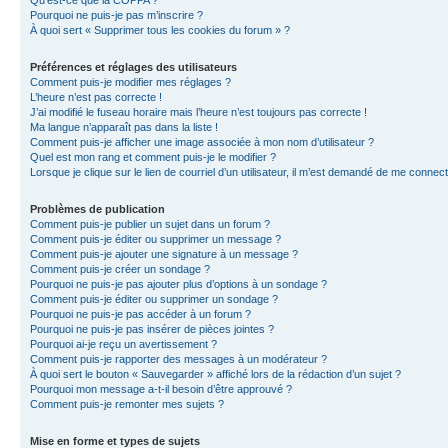
Qu’est-ce que la COPPA ?
Pourquoi ne puis-je pas m’inscrire ?
À quoi sert « Supprimer tous les cookies du forum » ?
Préférences et réglages des utilisateurs
Comment puis-je modifier mes réglages ?
L’heure n’est pas correcte !
J’ai modifié le fuseau horaire mais l’heure n’est toujours pas correcte !
Ma langue n’apparaît pas dans la liste !
Comment puis-je afficher une image associée à mon nom d’utilisateur ?
Quel est mon rang et comment puis-je le modifier ?
Lorsque je clique sur le lien de courriel d’un utilisateur, il m’est demandé de me connec
Problèmes de publication
Comment puis-je publier un sujet dans un forum ?
Comment puis-je éditer ou supprimer un message ?
Comment puis-je ajouter une signature à un message ?
Comment puis-je créer un sondage ?
Pourquoi ne puis-je pas ajouter plus d’options à un sondage ?
Comment puis-je éditer ou supprimer un sondage ?
Pourquoi ne puis-je pas accéder à un forum ?
Pourquoi ne puis-je pas insérer de pièces jointes ?
Pourquoi ai-je reçu un avertissement ?
Comment puis-je rapporter des messages à un modérateur ?
À quoi sert le bouton « Sauvegarder » affiché lors de la rédaction d’un sujet ?
Pourquoi mon message a-t-il besoin d’être approuvé ?
Comment puis-je remonter mes sujets ?
Mise en forme et types de sujets