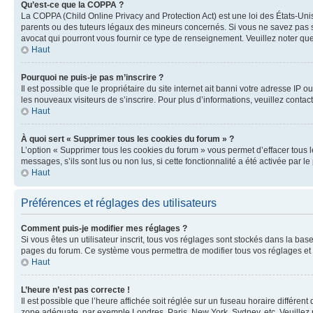
Qu’est-ce que la COPPA ?
La COPPA (Child Online Privacy and Protection Act) est une loi des États-Un
parents ou des tuteurs légaux des mineurs concernés. Si vous ne savez pas si
avocat qui pourront vous fournir ce type de renseignement. Veuillez noter que
Haut
Pourquoi ne puis-je pas m’inscrire ?
Il est possible que le propriétaire du site internet ait banni votre adresse IP 
les nouveaux visiteurs de s’inscrire. Pour plus d’informations, veuillez contac
Haut
À quoi sert « Supprimer tous les cookies du forum » ?
L’option « Supprimer tous les cookies du forum » vous permet d’effacer tous 
messages, s’ils sont lus ou non lus, si cette fonctionnalité a été activée pa
Haut
Préférences et réglages des utilisateurs
Comment puis-je modifier mes réglages ?
Si vous êtes un utilisateur inscrit, tous vos réglages sont stockés dans la ba
pages du forum. Ce système vous permettra de modifier tous vos réglages et 
Haut
L’heure n’est pas correcte !
Il est possible que l’heure affichée soit réglée sur un fuseau horaire différent
zone adéquate, par exemple Londres, Paris, New York, Sydney, etc. Veuillez not