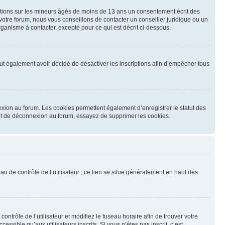
mations sur les mineurs âgés de moins de 13 ans un consentement écrit des
otre forum, nous vous conseillons de contacter un conseiller juridique ou un
ganisme à contacter, excepté pour ce qui est décrit ci-dessous.
 peut également avoir décidé de désactiver les inscriptions afin d’empêcher tous
exion au forum. Les cookies permettent également d’enregistrer le statut des
n et de déconnexion au forum, essayez de supprimer les cookies.
u de contrôle de l’utilisateur ; ce lien se situe généralement en haut des
contrôle de l’utilisateur et modifiez le fuseau horaire afin de trouver votre
sible qu’aux utilisateurs inscrits. Si vous n’êtes pas inscrit, c’est