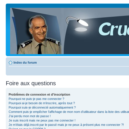
Index du forum
Foire aux questions
Problèmes de connexion et d’inscription
Pourquoi ne puis-je pas me connecter ?
Pourquoi ai-je besoin de m’inscrire, après tout ?
Pourquoi suis-je déconnecté automatiquement ?
Comment puis-je empêcher l’affichage de mon nom d’utilisateur dans la liste des utilisa
J’ai perdu mon mot de passe !
Je suis inscrit mais ne peux pas me connecter !
Je m’étais déjà inscrit par le passé mais je ne peux à présent plus me connecter ?!