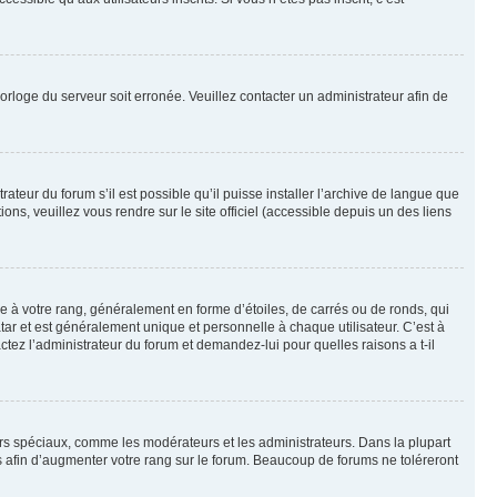
horloge du serveur soit erronée. Veuillez contacter un administrateur afin de
ateur du forum s’il est possible qu’il puisse installer l’archive de langue que
ns, veuillez vous rendre sur le site officiel (accessible depuis un des liens
e à votre rang, généralement en forme d’étoiles, de carrés ou de ronds, qui
tar et est généralement unique et personnelle à chaque utilisateur. C’est à
actez l’administrateur du forum et demandez-lui pour quelles raisons a t-il
eurs spéciaux, comme les modérateurs et les administrateurs. Dans la plupart
 afin d’augmenter votre rang sur le forum. Beaucoup de forums ne toléreront