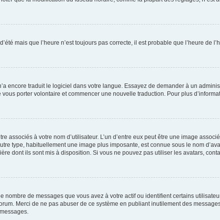
 d’été mais que l’heure n’est toujours pas correcte, il est probable que l’heure de l’
 n’a encore traduit le logiciel dans votre langue. Essayez de demander à un administr
e vous porter volontaire et commencer une nouvelle traduction. Pour plus d’informatio
re associés à votre nom d’utilisateur. L’un d’entre eux peut être une image associé
’autre type, habituellement une image plus imposante, est connue sous le nom d’ava
ère dont ils sont mis à disposition. Si vous ne pouvez pas utiliser les avatars, cont
le nombre de messages que vous avez à votre actif ou identifient certains utilisat
u forum. Merci de ne pas abuser de ce système en publiant inutilement des messages
e messages.