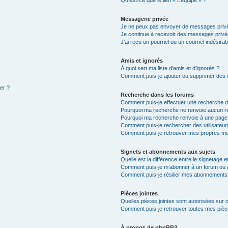
Qu’est-ce que le lien « L’équipe » ?
Messagerie privée
Je ne peux pas envoyer de messages privé
Je continue à recevoir des messages privés 
J’ai reçu un pourriel ou un courriel indésira
Amis et ignorés
À quoi sert ma liste d’amis et d’ignorés ?
Comment puis-je ajouter ou supprimer des ut
ter ?
Recherche dans les forums
Comment puis-je effectuer une recherche 
Pourquoi ma recherche ne renvoie aucun ré
Pourquoi ma recherche renvoie à une page
Comment puis-je rechercher des utilisateur
Comment puis-je retrouver mes propres me
Signets et abonnements aux sujets
Quelle est la différence entre le signetage 
Comment puis-je m’abonner à un forum ou à
Comment puis-je résilier mes abonnements
Pièces jointes
Quelles pièces jointes sont autorisées sur 
Comment puis-je retrouver toutes mes pièce
À propos de phpBB3