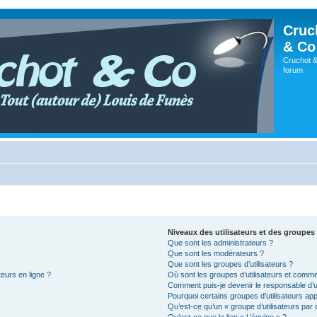
Cruc
& Co
Cruchot &
forum
Niveaux des utilisateurs et des groupes 
Que sont les administrateurs ?
Que sont les modérateurs ?
Que sont les groupes d’utilisateurs ?
teurs en ligne ?
Où sont les groupes d’utilisateurs et comme
Comment puis-je devenir le responsable d’un
Pourquoi certains groupes d’utilisateurs ap
Qu’est-ce qu’un « groupe d’utilisateurs par 