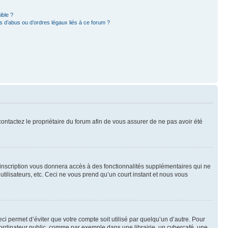
ible ?
 d’abus ou d’ordres légaux liés à ce forum ?
 contactez le propriétaire du forum afin de vous assurer de ne pas avoir été
l’inscription vous donnera accès à des fonctionnalités supplémentaires qui ne
utilisateurs, etc. Ceci ne vous prend qu’un court instant et nous vous
i permet d’éviter que votre compte soit utilisé par quelqu’un d’autre. Pour
ordinateur public, comme par exemple dans une librairie, un cybercafé, une