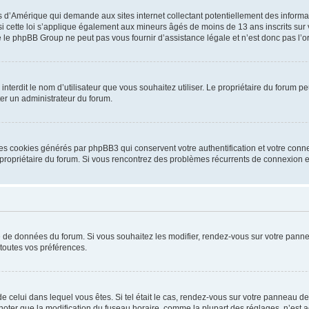
is d’Amérique qui demande aux sites internet collectant potentiellement des infor
 cette loi s’applique également aux mineurs âgés de moins de 13 ans inscrits sur v
 le phpBB Group ne peut pas vous fournir d’assistance légale et n’est donc pas l’or
ou interdit le nom d’utilisateur que vous souhaitez utiliser. Le propriétaire du forum
ter un administrateur du forum.
les cookies générés par phpBB3 qui conservent votre authentification et votre conn
r le propriétaire du forum. Si vous rencontrez des problèmes récurrents de connexio
se de données du forum. Si vous souhaitez les modifier, rendez-vous sur votre pannea
toutes vos préférences.
 de celui dans lequel vous êtes. Si tel était le cas, rendez-vous sur votre panneau de 
er que la modification du fuseau horaire, comme la plupart des réglages, n’est acces