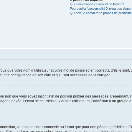
Qui a développé ce logiciel de forum ?
Pourquoi la fonctionnalité X n’est pas dispon
Qui dois-je contacter à propos de problèmes
us que votre nom d’utilisateur et votre mot de passe soient corrects. S’ils le sont,
eur de configuration de son côté et qu’il soit nécessaire de la corriger.
er ou non que vous soyez inscrit afin de pouvoir publier des messages. Cependant, 
erie privée, l’envoi de courriels aux autres utilisateurs, l’adhésion à un groupe d’
connexion, vous ne resterez connecté au forum que pour une période prédéfinie. Cec
xion. Ceci n’est pas recommandé si vous accédez au forum par l’intermédiaire d’un 