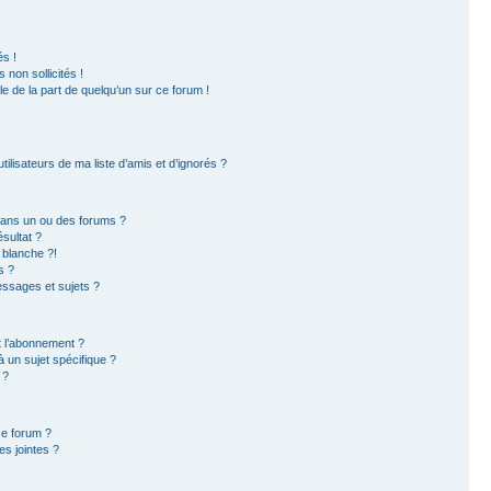
s !
non sollicités !
ble de la part de quelqu’un sur ce forum !
ilisateurs de ma liste d’amis et d’ignorés ?
dans un ou des forums ?
sultat ?
 blanche ?!
s ?
ssages et sujets ?
et l’abonnement ?
 un sujet spécifique ?
 ?
ce forum ?
s jointes ?