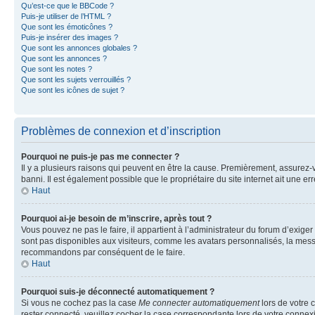
Qu’est-ce que le BBCode ?
Puis-je utiliser de l’HTML ?
Que sont les émoticônes ?
Puis-je insérer des images ?
Que sont les annonces globales ?
Que sont les annonces ?
Que sont les notes ?
Que sont les sujets verrouillés ?
Que sont les icônes de sujet ?
Problèmes de connexion et d’inscription
Pourquoi ne puis-je pas me connecter ?
Il y a plusieurs raisons qui peuvent en être la cause. Premièrement, assurez-vo
banni. Il est également possible que le propriétaire du site internet ait une err
Haut
Pourquoi ai-je besoin de m’inscrire, après tout ?
Vous pouvez ne pas le faire, il appartient à l’administrateur du forum d’exig
sont pas disponibles aux visiteurs, comme les avatars personnalisés, la messag
recommandons par conséquent de le faire.
Haut
Pourquoi suis-je déconnecté automatiquement ?
Si vous ne cochez pas la case
Me connecter automatiquement
lors de votre 
rester connecté, veuillez cocher la case correspondante lors de votre conne