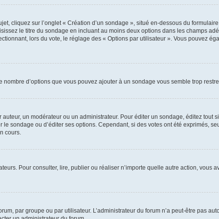
, cliquez sur l’onglet « Création d’un sondage », situé en-dessous du formulaire pri
sissez le titre du sondage en incluant au moins deux options dans les champs adé
ctionnant, lors du vote, le réglage des « Options par utilisateur ». Vous pouvez éga
i le nombre d’options que vous pouvez ajouter à un sondage vous semble trop restre
auteur, un modérateur ou un administrateur. Pour éditer un sondage, éditez tout s
er le sondage ou d’éditer ses options. Cependant, si des votes ont été exprimés, seu
n cours.
isateurs. Pour consulter, lire, publier ou réaliser n’importe quelle autre action, v
um, par groupe ou par utilisateur. L’administrateur du forum n’a peut-être pas auto
acter un administrateur du forum.