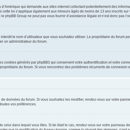
is d’Amérique qui demande aux sites internet collectant potentiellement des infor
 cette loi s’applique également aux mineurs âgés de moins de 13 ans inscrits sur v
 le phpBB Group ne peut pas vous fournir d’assistance légale et n’est donc pas l’or
ou interdit le nom d’utilisateur que vous souhaitez utiliser. Le propriétaire du forum
ter un administrateur du forum.
les cookies générés par phpBB3 qui conservent votre authentification et votre conn
r le propriétaire du forum. Si vous rencontrez des problèmes récurrents de connexio
se de données du forum. Si vous souhaitez les modifier, rendez-vous sur votre pannea
toutes vos préférences.
 de celui dans lequel vous êtes. Si tel était le cas, rendez-vous sur votre panneau de 
er que la modification du fuseau horaire, comme la plupart des réglages, n’est acces