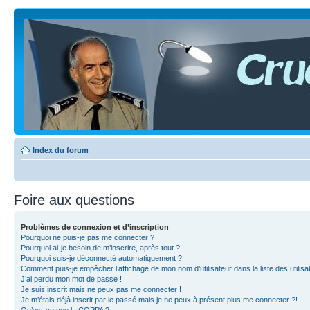
Index du forum
Foire aux questions
Problèmes de connexion et d’inscription
Pourquoi ne puis-je pas me connecter ?
Pourquoi ai-je besoin de m’inscrire, après tout ?
Pourquoi suis-je déconnecté automatiquement ?
Comment puis-je empêcher l’affichage de mon nom d’utilisateur dans la liste des utilisa
J’ai perdu mon mot de passe !
Je suis inscrit mais ne peux pas me connecter !
Je m’étais déjà inscrit par le passé mais je ne peux à présent plus me connecter ?!