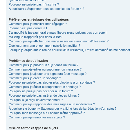
Qu’est-ce que la COPPA ?
Pourquoi ne puis-je pas m’inscrire ?
À quoi sert « Supprimer tous les cookies du forum » ?
Préférences et réglages des utilisateurs
Comment puis-je modifier mes réglages ?
L’heure n’est pas correcte !
J’ai modifié le fuseau horaire mais l’heure n’est toujours pas correcte !
Ma langue n’apparaît pas dans la liste !
Comment puis-je afficher une image associée à mon nom d’utilisateur ?
Quel est mon rang et comment puis-je le modifier ?
Lorsque je clique sur le lien de courriel d’un utilisateur, il m’est demandé de me connec
Problèmes de publication
Comment puis-je publier un sujet dans un forum ?
Comment puis-je éditer ou supprimer un message ?
Comment puis-je ajouter une signature à un message ?
Comment puis-je créer un sondage ?
Pourquoi ne puis-je pas ajouter plus d’options à un sondage ?
Comment puis-je éditer ou supprimer un sondage ?
Pourquoi ne puis-je pas accéder à un forum ?
Pourquoi ne puis-je pas insérer de pièces jointes ?
Pourquoi ai-je reçu un avertissement ?
Comment puis-je rapporter des messages à un modérateur ?
À quoi sert le bouton « Sauvegarder » affiché lors de la rédaction d’un sujet ?
Pourquoi mon message a-t-il besoin d’être approuvé ?
Comment puis-je remonter mes sujets ?
Mise en forme et types de sujets