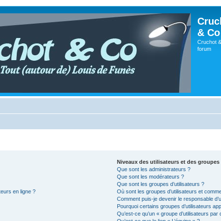
Cruc
& Co
Cruchot &
forum
Niveaux des utilisateurs et des groupes 
Que sont les administrateurs ?
Que sont les modérateurs ?
Que sont les groupes d’utilisateurs ?
teurs en ligne ?
Où sont les groupes d’utilisateurs et comme
Comment puis-je devenir le responsable d’un
Pourquoi certains groupes d’utilisateurs ap
Qu’est-ce qu’un « groupe d’utilisateurs par 