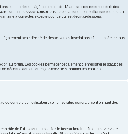
mations sur les mineurs âgés de moins de 13 ans un consentement écrit des
otre forum, nous vous conseillons de contacter un conseiller juridique ou un
ganisme à contacter, excepté pour ce qui est décrit ci-dessous.
 peut également avoir décidé de désactiver les inscriptions afin d’empêcher tous
exion au forum. Les cookies permettent également d’enregistrer le statut des
n et de déconnexion au forum, essayez de supprimer les cookies.
u de contrôle de l’utilisateur ; ce lien se situe généralement en haut des
contrôle de l’utilisateur et modifiez le fuseau horaire afin de trouver votre
sible qu’aux utilisateurs inscrits. Si vous n’êtes pas inscrit, c’est