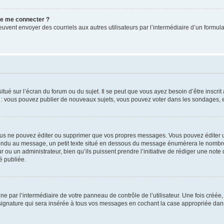
 de me connecter ?
its peuvent envoyer des courriels aux autres utilisateurs par l’intermédiaire d’un for
tué sur l’écran du forum ou du sujet. Il se peut que vous ayez besoin d’être inscri
e : vous pouvez publier de nouveaux sujets, vous pouvez voter dans les sondages, e
us ne pouvez éditer ou supprimer que vos propres messages. Vous pouvez éditer u
pondu au message, un petit texte situé en dessous du message énumèrera le nombre de
r ou un administrateur, bien qu’ils puissent prendre l’initiative de rédiger une note 
é publiée.
e par l’intermédiaire de votre panneau de contrôle de l’utilisateur. Une fois créé
ignature qui sera insérée à tous vos messages en cochant la case appropriée dans vo