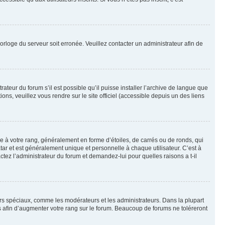
horloge du serveur soit erronée. Veuillez contacter un administrateur afin de
ateur du forum s’il est possible qu’il puisse installer l’archive de langue que
ns, veuillez vous rendre sur le site officiel (accessible depuis un des liens
e à votre rang, généralement en forme d’étoiles, de carrés ou de ronds, qui
tar et est généralement unique et personnelle à chaque utilisateur. C’est à
actez l’administrateur du forum et demandez-lui pour quelles raisons a t-il
eurs spéciaux, comme les modérateurs et les administrateurs. Dans la plupart
 afin d’augmenter votre rang sur le forum. Beaucoup de forums ne toléreront