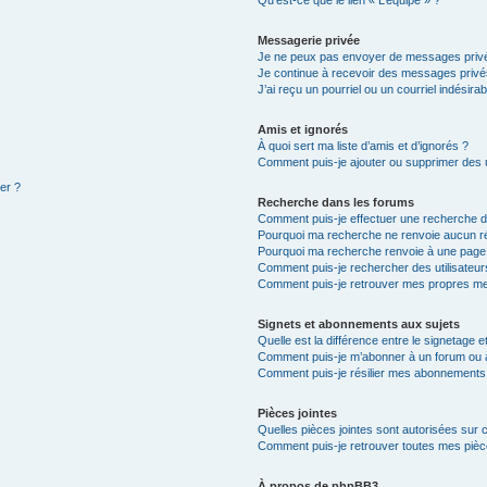
Qu’est-ce que le lien « L’équipe » ?
Messagerie privée
Je ne peux pas envoyer de messages privé
Je continue à recevoir des messages privés 
J’ai reçu un pourriel ou un courriel indésira
Amis et ignorés
À quoi sert ma liste d’amis et d’ignorés ?
Comment puis-je ajouter ou supprimer des ut
ter ?
Recherche dans les forums
Comment puis-je effectuer une recherche 
Pourquoi ma recherche ne renvoie aucun ré
Pourquoi ma recherche renvoie à une page
Comment puis-je rechercher des utilisateur
Comment puis-je retrouver mes propres me
Signets et abonnements aux sujets
Quelle est la différence entre le signetage 
Comment puis-je m’abonner à un forum ou à
Comment puis-je résilier mes abonnements
Pièces jointes
Quelles pièces jointes sont autorisées sur 
Comment puis-je retrouver toutes mes pièce
À propos de phpBB3