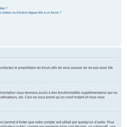
ible ?
 d’abus ou d’ordres légaux liés à ce forum ?
 contactez le propriétaire du forum afin de vous assurer de ne pas avoir été
l’inscription vous donnera accès à des fonctionnalités supplémentaires qui ne
utilisateurs, etc. Ceci ne vous prend qu’un court instant et nous vous
i permet d’éviter que votre compte soit utilisé par quelqu’un d’autre. Pour
ordinateur public, comme par exemple dans une librairie, un cybercafé, une