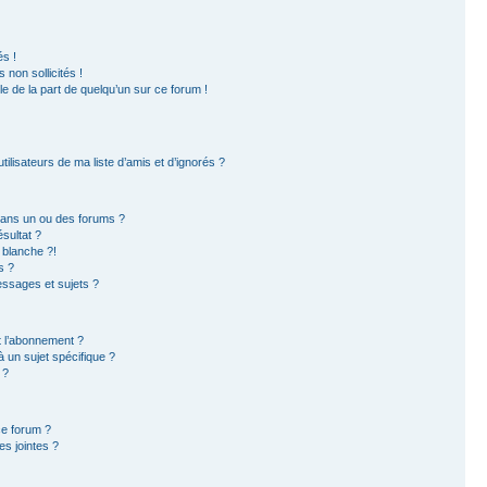
s !
non sollicités !
ble de la part de quelqu’un sur ce forum !
ilisateurs de ma liste d’amis et d’ignorés ?
dans un ou des forums ?
sultat ?
 blanche ?!
s ?
ssages et sujets ?
et l’abonnement ?
 un sujet spécifique ?
 ?
ce forum ?
s jointes ?