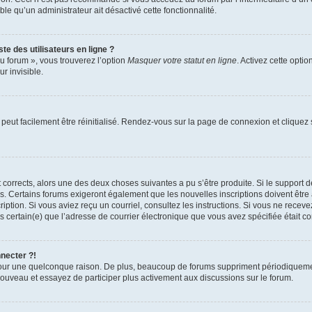
able qu’un administrateur ait désactivé cette fonctionnalité.
te des utilisateurs en ligne ?
u forum », vous trouverez l’option
Masquer votre statut en ligne
. Activez cette opti
r invisible.
peut facilement être réinitialisé. Rendez-vous sur la page de connexion et cliquez
nt corrects, alors une des deux choses suivantes a pu s’être produite. Si le suppor
es. Certains forums exigeront également que les nouvelles inscriptions doivent être
nscription. Si vous aviez reçu un courriel, consultez les instructions. Si vous ne r
êtes certain(e) que l’adresse de courrier électronique que vous avez spécifiée était 
nnecter ?!
pour une quelconque raison. De plus, beaucoup de forums suppriment périodiquement 
à nouveau et essayez de participer plus activement aux discussions sur le forum.