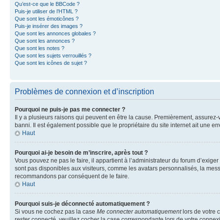
Qu’est-ce que le BBCode ?
Puis-je utiliser de l’HTML ?
Que sont les émoticônes ?
Puis-je insérer des images ?
Que sont les annonces globales ?
Que sont les annonces ?
Que sont les notes ?
Que sont les sujets verrouillés ?
Que sont les icônes de sujet ?
Problèmes de connexion et d’inscription
Pourquoi ne puis-je pas me connecter ?
Il y a plusieurs raisons qui peuvent en être la cause. Premièrement, assurez-vo
banni. Il est également possible que le propriétaire du site internet ait une err
Haut
Pourquoi ai-je besoin de m’inscrire, après tout ?
Vous pouvez ne pas le faire, il appartient à l’administrateur du forum d’exig
sont pas disponibles aux visiteurs, comme les avatars personnalisés, la messag
recommandons par conséquent de le faire.
Haut
Pourquoi suis-je déconnecté automatiquement ?
Si vous ne cochez pas la case
Me connecter automatiquement
lors de votre 
rester connecté, veuillez cocher la case correspondante lors de votre conne