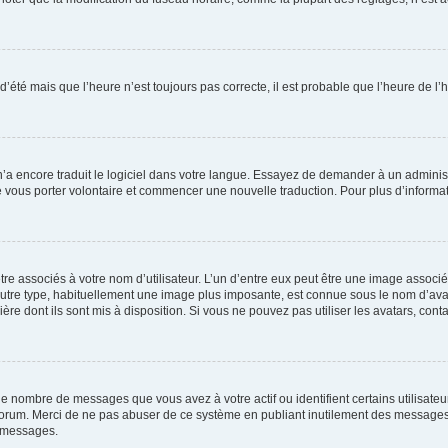
 d’été mais que l’heure n’est toujours pas correcte, il est probable que l’heure de l’
 n’a encore traduit le logiciel dans votre langue. Essayez de demander à un administr
e vous porter volontaire et commencer une nouvelle traduction. Pour plus d’informatio
re associés à votre nom d’utilisateur. L’un d’entre eux peut être une image associé
’autre type, habituellement une image plus imposante, est connue sous le nom d’ava
ère dont ils sont mis à disposition. Si vous ne pouvez pas utiliser les avatars, cont
le nombre de messages que vous avez à votre actif ou identifient certains utilisat
u forum. Merci de ne pas abuser de ce système en publiant inutilement des messages
e messages.