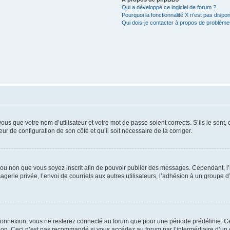
Qui a développé ce logiciel de forum ?
Pourquoi la fonctionnalité X n’est pas dispon
Qui dois-je contacter à propos de problèmes
us que votre nom d’utilisateur et votre mot de passe soient corrects. S’ils le sont,
eur de configuration de son côté et qu’il soit nécessaire de la corriger.
er ou non que vous soyez inscrit afin de pouvoir publier des messages. Cependant, 
erie privée, l’envoi de courriels aux autres utilisateurs, l’adhésion à un groupe d’
connexion, vous ne resterez connecté au forum que pour une période prédéfinie. Cec
xion. Ceci n’est pas recommandé si vous accédez au forum par l’intermédiaire d’un 