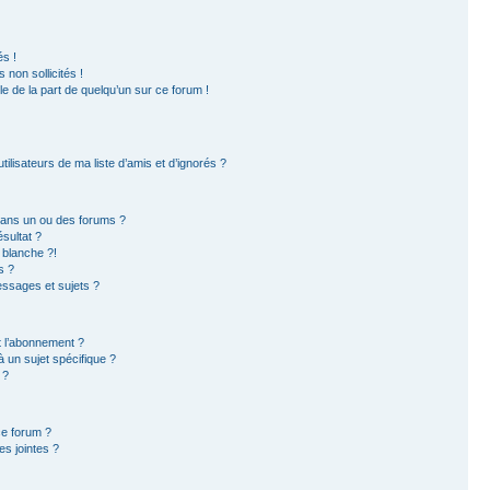
s !
non sollicités !
ble de la part de quelqu’un sur ce forum !
ilisateurs de ma liste d’amis et d’ignorés ?
dans un ou des forums ?
sultat ?
 blanche ?!
s ?
ssages et sujets ?
et l’abonnement ?
 un sujet spécifique ?
 ?
ce forum ?
s jointes ?