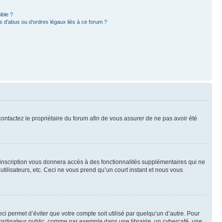
ible ?
 d’abus ou d’ordres légaux liés à ce forum ?
 contactez le propriétaire du forum afin de vous assurer de ne pas avoir été
l’inscription vous donnera accès à des fonctionnalités supplémentaires qui ne
utilisateurs, etc. Ceci ne vous prend qu’un court instant et nous vous
i permet d’éviter que votre compte soit utilisé par quelqu’un d’autre. Pour
ordinateur public, comme par exemple dans une librairie, un cybercafé, une