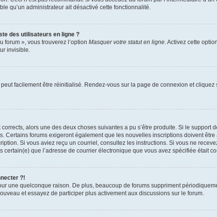
able qu’un administrateur ait désactivé cette fonctionnalité.
te des utilisateurs en ligne ?
u forum », vous trouverez l’option
Masquer votre statut en ligne
. Activez cette opti
r invisible.
peut facilement être réinitialisé. Rendez-vous sur la page de connexion et cliquez
nt corrects, alors une des deux choses suivantes a pu s’être produite. Si le suppor
es. Certains forums exigeront également que les nouvelles inscriptions doivent être
nscription. Si vous aviez reçu un courriel, consultez les instructions. Si vous ne r
êtes certain(e) que l’adresse de courrier électronique que vous avez spécifiée était 
nnecter ?!
pour une quelconque raison. De plus, beaucoup de forums suppriment périodiquement 
à nouveau et essayez de participer plus activement aux discussions sur le forum.