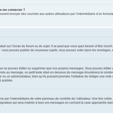
 de me connecter ?
its peuvent envoyer des courriels aux autres utilisateurs par l’intermédiaire d’un for
tué sur l’écran du forum ou du sujet. Il se peut que vous ayez besoin d’être inscri
e : vous pouvez publier de nouveaux sujets, vous pouvez voter dans les sondages, e
us ne pouvez éditer ou supprimer que vos propres messages. Vous pouvez éditer u
pondu au message, un petit texte situé en dessous du message énumèrera le nombre de
r ou un administrateur, bien qu’ils puissent prendre l’initiative de rédiger une note 
é publiée.
e par l’intermédiaire de votre panneau de contrôle de l’utilisateur. Une fois créé
ignature qui sera insérée à tous vos messages en cochant la case appropriée dans vo