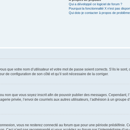
Qui a développé ce logiciel de forum ?
Pourquoi la fonctionnalité X n’est pas dispon
Qui dois-je contacter à propos de problèmes
us que votre nom d’utilisateur et votre mot de passe soient corrects. S’ils le sont,
eur de configuration de son côté et qu’il soit nécessaire de la corriger.
er ou non que vous soyez inscrit afin de pouvoir publier des messages. Cependant, 
erie privée, l’envoi de courriels aux autres utilisateurs, l’adhésion à un groupe d’
connexion, vous ne resterez connecté au forum que pour une période prédéfinie. Cec
xion. Ceci n’est pas recommandé si vous accédez au forum par l’intermédiaire d’un 