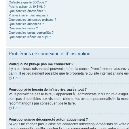
Qu’est-ce que le BBCode ?
Puis-je utiliser de l’HTML ?
Que sont les émoticônes ?
Puis-je insérer des images ?
Que sont les annonces globales ?
Que sont les annonces ?
Que sont les notes ?
Que sont les sujets verrouillés ?
Que sont les icônes de sujet ?
Problèmes de connexion et d’inscription
Pourquoi ne puis-je pas me connecter ?
Il y a plusieurs raisons qui peuvent en être la cause. Premièrement, assurez-vo
banni. Il est également possible que le propriétaire du site internet ait une err
Haut
Pourquoi ai-je besoin de m’inscrire, après tout ?
Vous pouvez ne pas le faire, il appartient à l’administrateur du forum d’exig
sont pas disponibles aux visiteurs, comme les avatars personnalisés, la messag
recommandons par conséquent de le faire.
Haut
Pourquoi suis-je déconnecté automatiquement ?
Si vous ne cochez pas la case
Me connecter automatiquement
lors de votre 
rester connecté, veuillez cocher la case correspondante lors de votre conne