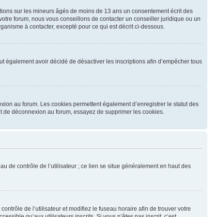
mations sur les mineurs âgés de moins de 13 ans un consentement écrit des
otre forum, nous vous conseillons de contacter un conseiller juridique ou un
ganisme à contacter, excepté pour ce qui est décrit ci-dessous.
 peut également avoir décidé de désactiver les inscriptions afin d’empêcher tous
exion au forum. Les cookies permettent également d’enregistrer le statut des
n et de déconnexion au forum, essayez de supprimer les cookies.
u de contrôle de l’utilisateur ; ce lien se situe généralement en haut des
contrôle de l’utilisateur et modifiez le fuseau horaire afin de trouver votre
sible qu’aux utilisateurs inscrits. Si vous n’êtes pas inscrit, c’est