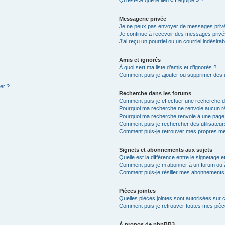
Qu’est-ce que le lien « L’équipe » ?
Messagerie privée
Je ne peux pas envoyer de messages privé
Je continue à recevoir des messages privés 
J’ai reçu un pourriel ou un courriel indésira
Amis et ignorés
À quoi sert ma liste d’amis et d’ignorés ?
Comment puis-je ajouter ou supprimer des ut
ter ?
Recherche dans les forums
Comment puis-je effectuer une recherche 
Pourquoi ma recherche ne renvoie aucun ré
Pourquoi ma recherche renvoie à une page
Comment puis-je rechercher des utilisateur
Comment puis-je retrouver mes propres me
Signets et abonnements aux sujets
Quelle est la différence entre le signetage 
Comment puis-je m’abonner à un forum ou à
Comment puis-je résilier mes abonnements
Pièces jointes
Quelles pièces jointes sont autorisées sur 
Comment puis-je retrouver toutes mes pièce
À propos de phpBB3