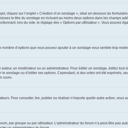
, cliquez sur l’onglet « Création d’un sondage », situé en-dessous du formulaire pri
sissez le titre du sondage en incluant au moins deux options dans les champs adé
ctionnant, lors du vote, le réglage des « Options par utilisateur ». Vous pouvez éga
i le nombre d’options que vous pouvez ajouter à un sondage vous semble trop restre
auteur, un modérateur ou un administrateur. Pour éditer un sondage, éditez tout s
er le sondage ou d’éditer ses options. Cependant, si des votes ont été exprimés, seu
n cours.
isateurs. Pour consulter, lire, publier ou réaliser n’importe quelle autre action, v
um, par groupe ou par utilisateur. L’administrateur du forum n’a peut-être pas auto
acter un administrateur du forum.