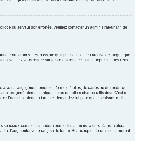
horloge du serveur soit erronée. Veuillez contacter un administrateur afin de
ateur du forum s’il est possible qu’il puisse installer l’archive de langue que
ns, veuillez vous rendre sur le site officiel (accessible depuis un des liens
e à votre rang, généralement en forme d’étoiles, de carrés ou de ronds, qui
tar et est généralement unique et personnelle à chaque utilisateur. C’est à
actez l’administrateur du forum et demandez-lui pour quelles raisons a t-il
eurs spéciaux, comme les modérateurs et les administrateurs. Dans la plupart
 afin d’augmenter votre rang sur le forum. Beaucoup de forums ne toléreront