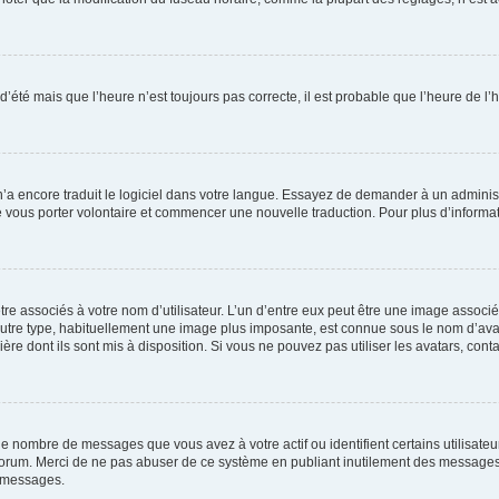
 d’été mais que l’heure n’est toujours pas correcte, il est probable que l’heure de l’
 n’a encore traduit le logiciel dans votre langue. Essayez de demander à un administr
e vous porter volontaire et commencer une nouvelle traduction. Pour plus d’informatio
re associés à votre nom d’utilisateur. L’un d’entre eux peut être une image associé
’autre type, habituellement une image plus imposante, est connue sous le nom d’ava
ère dont ils sont mis à disposition. Si vous ne pouvez pas utiliser les avatars, cont
le nombre de messages que vous avez à votre actif ou identifient certains utilisat
u forum. Merci de ne pas abuser de ce système en publiant inutilement des messages
e messages.