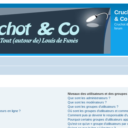
Cruc
& Co
Cruchot &
forum
Niveaux des utilisateurs et des groupes 
Que sont les administrateurs ?
Que sont les modérateurs ?
Que sont les groupes d’utilisateurs ?
teurs en ligne ?
Où sont les groupes d’utilisateurs et comme
Comment puis-je devenir le responsable d’un
Pourquoi certains groupes d’utilisateurs ap
Qu’est-ce qu’un « groupe d’utilisateurs par 