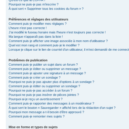
Qu’est-ce que la COPPA ?
Pourquoi ne puis-je pas m’inscrire ?
À quoi sert « Supprimer tous les cookies du forum » ?
Préférences et réglages des utilisateurs
Comment puis-je modifier mes réglages ?
L’heure n’est pas correcte !
J’ai modifié le fuseau horaire mais l’heure n’est toujours pas correcte !
Ma langue n’apparaît pas dans la liste !
Comment puis-je afficher une image associée à mon nom d’utilisateur ?
Quel est mon rang et comment puis-je le modifier ?
Lorsque je clique sur le lien de courriel d’un utilisateur, il m’est demandé de me connec
Problèmes de publication
Comment puis-je publier un sujet dans un forum ?
Comment puis-je éditer ou supprimer un message ?
Comment puis-je ajouter une signature à un message ?
Comment puis-je créer un sondage ?
Pourquoi ne puis-je pas ajouter plus d’options à un sondage ?
Comment puis-je éditer ou supprimer un sondage ?
Pourquoi ne puis-je pas accéder à un forum ?
Pourquoi ne puis-je pas insérer de pièces jointes ?
Pourquoi ai-je reçu un avertissement ?
Comment puis-je rapporter des messages à un modérateur ?
À quoi sert le bouton « Sauvegarder » affiché lors de la rédaction d’un sujet ?
Pourquoi mon message a-t-il besoin d’être approuvé ?
Comment puis-je remonter mes sujets ?
Mise en forme et types de sujets