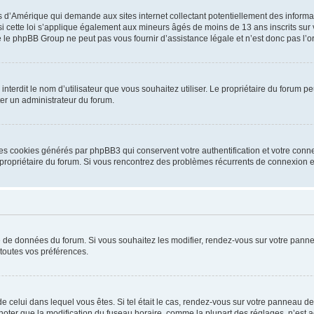
is d’Amérique qui demande aux sites internet collectant potentiellement des infor
 cette loi s’applique également aux mineurs âgés de moins de 13 ans inscrits sur v
 le phpBB Group ne peut pas vous fournir d’assistance légale et n’est donc pas l’or
ou interdit le nom d’utilisateur que vous souhaitez utiliser. Le propriétaire du forum
ter un administrateur du forum.
les cookies générés par phpBB3 qui conservent votre authentification et votre conn
r le propriétaire du forum. Si vous rencontrez des problèmes récurrents de connexio
se de données du forum. Si vous souhaitez les modifier, rendez-vous sur votre pannea
toutes vos préférences.
 de celui dans lequel vous êtes. Si tel était le cas, rendez-vous sur votre panneau de 
er que la modification du fuseau horaire, comme la plupart des réglages, n’est acces