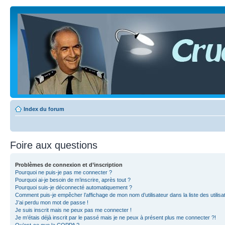
Index du forum
Foire aux questions
Problèmes de connexion et d’inscription
Pourquoi ne puis-je pas me connecter ?
Pourquoi ai-je besoin de m’inscrire, après tout ?
Pourquoi suis-je déconnecté automatiquement ?
Comment puis-je empêcher l’affichage de mon nom d’utilisateur dans la liste des utilisa
J’ai perdu mon mot de passe !
Je suis inscrit mais ne peux pas me connecter !
Je m’étais déjà inscrit par le passé mais je ne peux à présent plus me connecter ?!